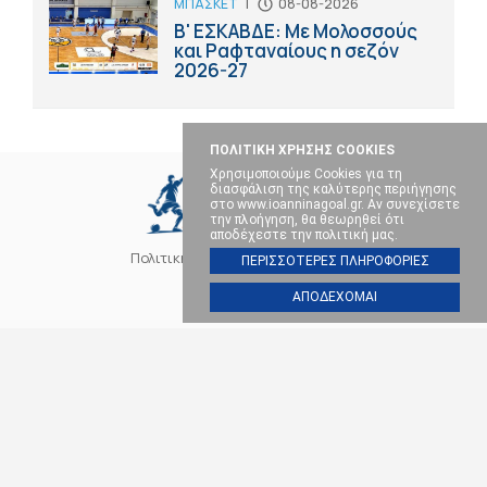
ΜΠΑΣΚΕΤ
|
08-08-2026
Β' ΕΣΚΑΒΔΕ: Με Μολοσσούς
και Ραφταναίους η σεζόν
2026-27
ΠΟΛΙΤΙΚΗ ΧΡΗΣΗΣ COOKIES
Χρησιμοποιούμε Cookies για τη
διασφάλιση της καλύτερης περιήγησης
στο www.ioanninagoal.gr. Αν συνεχίσετε
την πλοήγηση, θα θεωρηθεί ότι
αποδέχεστε την πολιτική μας.
Πολιτική Cookies
Επικοινωνία
ΠΕΡΙΣΣΟΤΕΡΕΣ ΠΛΗΡΟΦΟΡΙΕΣ
ΑΠΟΔΕΧΟΜΑΙ
SOCIAL MEDIA
ΠΑΣ ΓΙΑΝΝΙΝΑ
ΠΟΔΟΣΦΑΙΡΟ
ΜΠΑΣΚΕΤ
ΒΟΛΕΪ
ΧΑΝΤΜΠΟΛ
ΑΛΛΑ ΣΠΟΡ
ΕΠΙΚΑΙΡΟΤΗΤΑ