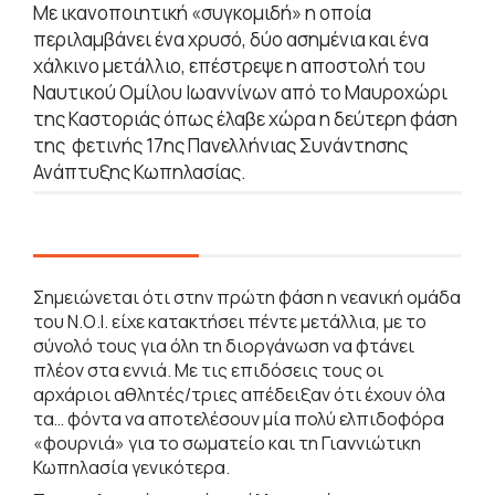
Με ικανοποιητική «συγκομιδή» η οποία
περιλαμβάνει ένα χρυσό, δύο ασημένια και ένα
χάλκινο μετάλλιο, επέστρεψε η αποστολή του
Ναυτικού Ομίλου Ιωαννίνων από το Μαυροχώρι
της Καστοριάς όπως έλαβε χώρα η δεύτερη φάση
της φετινής 17ης Πανελλήνιας Συνάντησης
Ανάπτυξης Κωπηλασίας.
Σημειώνεται ότι στην πρώτη φάση η νεανική ομάδα
του Ν.Ο.Ι. είχε κατακτήσει πέντε μετάλλια, με το
σύνολό τους για όλη τη διοργάνωση να φτάνει
πλέον στα εννιά. Με τις επιδόσεις τους οι
αρχάριοι αθλητές/τριες απέδειξαν ότι έχουν όλα
τα… φόντα να αποτελέσουν μία πολύ ελπιδοφόρα
«φουρνιά» για το σωματείο και τη Γιαννιώτικη
Κωπηλασία γενικότερα.