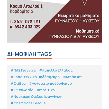
ΔΗΜΟΦΙΛΗ TAGS
#ΠΑΣ Γιάννινα
#Κύπελλο Ελλάδας
#Eρασιτεχνικό Ποδόσφαιρο
#Μπάσκετ
#Στίβος
#γυναικείο ποδόσφαιρο
#Κωπηλασία
#πολιτική
#Ναυτικός Όμιλος Ιωαννίνων
#Champions League