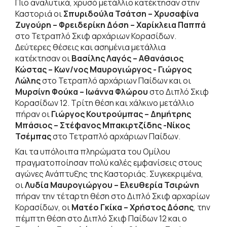
Πιο αναλυτικά, χρυσό μετάλλιο κατέκτησαν στην
Καστοριά οι
Σπυριδούλα Τσάτση – Χρυσαφίνα
Ζυγούρη – Φρειδερίκη Δόση – Χαρίκλεια Παππά
στο Τετραπλό Σκιφ αρχάριων Κορασίδων.
Δεύτερες θέσεις και ασημένια μετάλλια
κατέκτησαν οι
Βασίλης Λαγός – Αθανάσιος
Κώστας – Κων/νος Μαυρογιώργος - Γιώργος
Λώλης
στο Τετραπλό αρχάριων Παίδων και οι
Μυρσίνη Φούκα – Ιωάννα Φλώρου
στο Διπλό Σκιφ
Κορασίδων 12. Τρίτη θέση και χάλκινο μετάλλιο
πήραν οι
Γιώργος Κουτρούμπας – Δημήτρης
Μπάσιος – Στέφανος Μπακιρτζίδης -Νίκος
Τσέμπας
στο Τετραπλό αρχάριων Παίδων.
Και τα υπόλοιπα πληρώματα του Ομίλου
πραγματοποίησαν πολύ καλές εμφανίσεις στους
αγώνες Ανάπτυξης της Καστοριάς. Συγκεκριμένα,
οι
Λυδία Μαυρογιώργου – Ελευθερία Τσιρώνη
πήραν την τέταρτη θέση στο Διπλό Σκιφ αρχαρίων
Κορασίδων, οι
Ματέο Γκίκα – Χρήστος Δόσης
, την
πέμπτη θέση στο Διπλό Σκιφ Παίδων 12 και ο