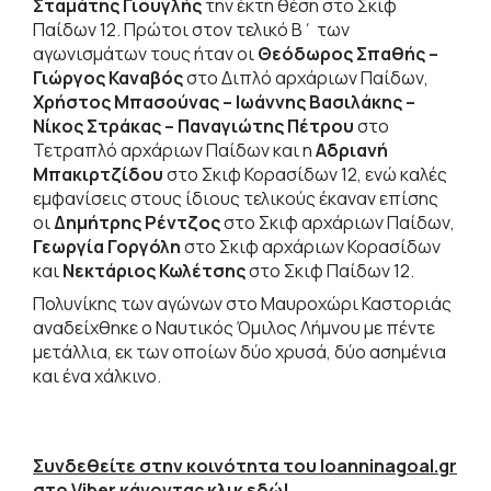
Σταμάτης Γιουγλής
την έκτη θέση στο Σκιφ
Παίδων 12. Πρώτοι στον τελικό Β΄ των
αγωνισμάτων τους ήταν οι
Θεόδωρος Σπαθής –
Γιώργος Καναβός
στο Διπλό αρχάριων Παίδων,
Χρήστος Μπασούνας – Ιωάννης Βασιλάκης –
Νίκος Στράκας – Παναγιώτης Πέτρου
στο
Τετραπλό αρχάριων Παίδων και η
Αδριανή
Μπακιρτζίδου
στο Σκιφ Κορασίδων 12, ενώ καλές
εμφανίσεις στους ίδιους τελικούς έκαναν επίσης
οι
Δημήτρης Ρέντζος
στο Σκιφ αρχάριων Παίδων,
Γεωργία Γοργόλη
στο Σκιφ αρχάριων Κορασίδων
και
Νεκτάριος Κωλέτσης
στο Σκιφ Παίδων 12.
Πολυνίκης των αγώνων στο Μαυροχώρι Καστοριάς
αναδείχθηκε ο Ναυτικός Όμιλος Λήμνου με πέντε
μετάλλια, εκ των οποίων δύο χρυσά, δύο ασημένια
και ένα χάλκινο.
Συνδεθείτε στην κοινότητα του Ioanninagoal.gr
στο Viber κάνοντας κλικ εδώ!