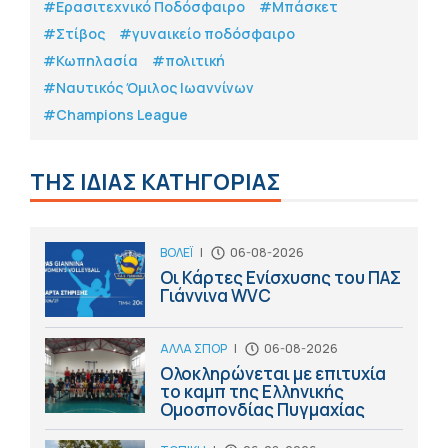
#Eρασιτεχνικό Ποδόσφαιρο
#Μπάσκετ
#Στίβος
#γυναικείο ποδόσφαιρο
#Κωπηλασία
#πολιτική
#Ναυτικός Όμιλος Ιωαννίνων
#Champions League
ΤΗΣ ΙΔΙΑΣ ΚΑΤΗΓΟΡΙΑΣ
ΒΟΛΕΪ
|
06-08-2026
Οι Κάρτες Ενίσχυσης του ΠΑΣ
Γιάννινα WVC
ΑΛΛΑ ΣΠΟΡ
|
06-08-2026
Ολοκληρώνεται με επιτυχία
το καμπ της Ελληνικής
Ομοσπονδίας Πυγμαχίας