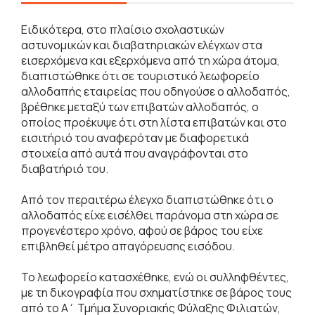
Ειδικότερα, στο πλαίσιο σχολαστικών
αστυνομικών και διαβατηριακών ελέγχων στα
εισερχόμενα και εξερχόμενα από τη χώρα άτομα,
διαπιστώθηκε ότι σε τουριστικό λεωφορείο
αλλοδαπής εταιρείας που οδηγούσε ο αλλοδαπός,
βρέθηκε μεταξύ των επιβατών αλλοδαπός, ο
οποίος προέκυψε ότι στη λίστα επιβατών και στο
εισιτήριό του αναφερόταν με διαφορετικά
στοιχεία από αυτά που αναγράφονται στο
διαβατήριό του.
Από τον περαιτέρω έλεγχο διαπιστώθηκε ότι ο
αλλοδαπός είχε εισέλθει παράνομα στη χώρα σε
προγενέστερο χρόνο, αφού σε βάρος του είχε
επιβληθεί μέτρο απαγόρευσης εισόδου.
Το λεωφορείο κατασχέθηκε, ενώ οι συλληφθέντες,
με τη δικογραφία που σχηματίστηκε σε βάρος τους
από το Α΄ Τμήμα Συνοριακής Φύλαξης Φιλιατών,