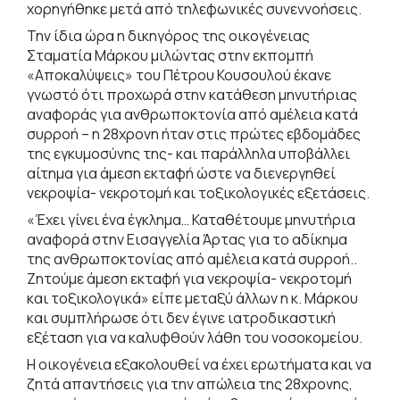
χορηγήθηκε μετά από τηλεφωνικές συνεννοήσεις.
Την ίδια ώρα η δικηγόρος της οικογένειας
Σταματία Μάρκου μιλώντας στην εκπομπή
«Αποκαλύψεις» του Πέτρου Κουσουλού έκανε
γνωστό ότι προχωρά στην κατάθεση μηνυτήριας
αναφοράς για ανθρωποκτονία από αμέλεια κατά
συρροή – η 28χρονη ήταν στις πρώτες εβδομάδες
της εγκυμοσύνης της- και παράλληλα υποβάλλει
αίτημα για άμεση εκταφή ώστε να διενεργηθεί
νεκροψία- νεκροτομή και τοξικολογικές εξετάσεις.
«Έχει γίνει ένα έγκλημα… Καταθέτουμε μηνυτήρια
αναφορά στην Εισαγγελία Άρτας για το αδίκημα
της ανθρωποκτονίας από αμέλεια κατά συρροή..
Ζητούμε άμεση εκταφή για νεκροψία- νεκροτομή
και τοξικολογικά» είπε μεταξύ άλλων η κ. Μάρκου
και συμπλήρωσε ότι δεν έγινε ιατροδικαστική
εξέταση για να καλυφθούν λάθη του νοσοκομείου.
Η οικογένεια εξακολουθεί να έχει ερωτήματα και να
ζητά απαντήσεις για την απώλεια της 28χρονης,