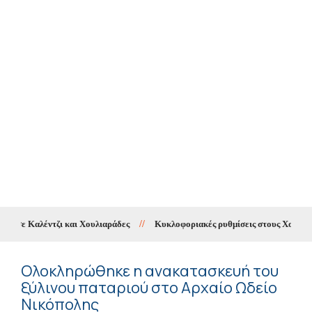
σε Καλέντζι και Χουλιαράδες
//
Κυκλοφοριακές ρυθμίσεις στους Χουλιαράδ
Ολοκληρώθηκε η ανακατασκευή του
ξύλινου παταριού στο Αρχαίο Ωδείο
Νικόπολης