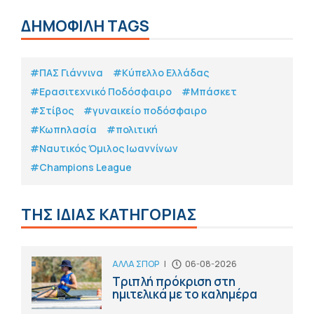
ΔΗΜΟΦΙΛΗ TAGS
#ΠΑΣ Γιάννινα
#Κύπελλο Ελλάδας
#Eρασιτεχνικό Ποδόσφαιρο
#Μπάσκετ
#Στίβος
#γυναικείο ποδόσφαιρο
#Κωπηλασία
#πολιτική
#Ναυτικός Όμιλος Ιωαννίνων
#Champions League
ΤΗΣ ΙΔΙΑΣ ΚΑΤΗΓΟΡΙΑΣ
ΑΛΛΑ ΣΠΟΡ
|
06-08-2026
Τριπλή πρόκριση στη
ημιτελικά με το καλημέρα