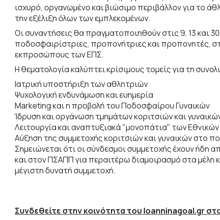
ισχυρό, οργανωμένο και βιώσιμο περιβάλλον για το άθ
την εξέλιξη όλων των εμπλεκομένων.
Οι συναντήσεις θα πραγματοποιηθούν στις 9, 13 και 30 
ποδοσφαιρίστριες, προπονήτριες και προπονητές, στε
εκπροσώπους των ΕΠΣ.
Η θεματολογία καλύπτει κρίσιμους τομείς για τη συνο
Iατρική υποστήριξη των αθλητριών
Ψυχολογική ενδυνάμωση και ευημερία
Μarketing και η προβολή του Ποδοσφαίρου Γυναικών
Ίδρυση και οργάνωση τμημάτων κοριτσιών και γυναικώ
Λειτουργία και αναπτυξιακά "μονοπάτια" των Εθνικώ
Αύξηση της συμμετοχής κοριτσιών και γυναικών στο 
Σημειώνεται ότι οι σύνδεσμοι συμμετοχής έχουν ήδη α
και στον ΠΣΑΠΠ για περαιτέρω διαμοιρασμό στα μέλη κ
μέγιστη δυνατή συμμετοχή.
Συνδεθείτε στην κοινότητα του Ioanninagoal.gr στο