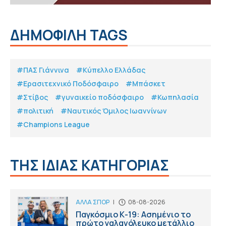
ΔΗΜΟΦΙΛΗ TAGS
#ΠΑΣ Γιάννινα
#Κύπελλο Ελλάδας
#Eρασιτεχνικό Ποδόσφαιρο
#Μπάσκετ
#Στίβος
#γυναικείο ποδόσφαιρο
#Κωπηλασία
#πολιτική
#Ναυτικός Όμιλος Ιωαννίνων
#Champions League
ΤΗΣ ΙΔΙΑΣ ΚΑΤΗΓΟΡΙΑΣ
ΑΛΛΑ ΣΠΟΡ
|
08-08-2026
Παγκόσμιο Κ-19: Ασημένιο το
πρώτο γαλανόλευκο μετάλλιο