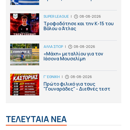
SUPER LEAGUE
|
08-08-2026
Τροφοδότησε και την Κ-15 του
Βόλου ο Άτλας
ΑΛΛΑ ΣΠΟΡ
|
08-08-2026
«Μάχη» μεταλλίου για τον
Ιάσονα Μουσελίμη
Γ' ΕΘΝΙΚΗ
|
08-08-2026
Πρώτο φιλικό για τους
"Γουναράδες" - Διεθνές τεστ
ΤΕΛΕΥΤΑΙΑ ΝΕΑ