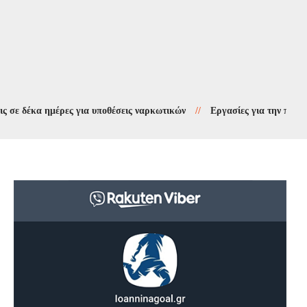
κα ημέρες για υποθέσεις ναρκωτικών
//
Εργασίες για την προστασία τ