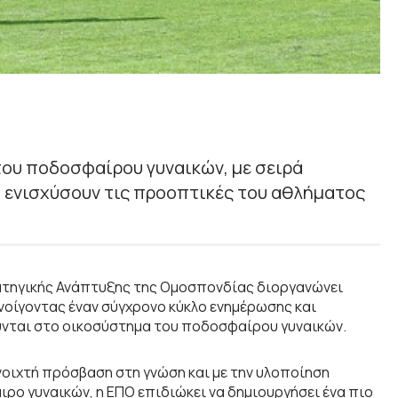
του ποδοσφαίρου γυναικών, με σειρά
 ενισχύσουν τις προοπτικές του αθλήματος
ρατηγικής Ανάπτυξης της Ομοσπονδίας διοργανώνει
νοίγοντας έναν σύγχρονο κύκλο ενημέρωσης και
ύνται στο οικοσύστημα του ποδοσφαίρου γυναικών.
οιχτή πρόσβαση στη γνώση και με την υλοποίηση
ο γυναικών, η ΕΠΟ επιδιώκει να δημιουργήσει ένα πιο