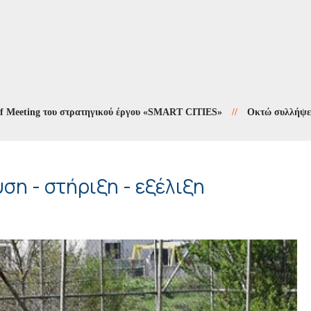
ing του στρατηγικού έργου «SMART CITIES»
//
Οκτώ συλλήψεις σε δέ
ση - στήριξη - εξέλιξη