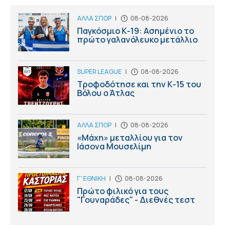
ΑΛΛΑ ΣΠΟΡ
|
08-08-2026
Παγκόσμιο Κ-19: Ασημένιο το
πρώτο γαλανόλευκο μετάλλιο
SUPER LEAGUE
|
08-08-2026
Τροφοδότησε και την Κ-15 του
Βόλου ο Άτλας
ΑΛΛΑ ΣΠΟΡ
|
08-08-2026
«Μάχη» μεταλλίου για τον
Ιάσονα Μουσελίμη
Γ' ΕΘΝΙΚΗ
|
08-08-2026
Πρώτο φιλικό για τους
"Γουναράδες" - Διεθνές τεστ