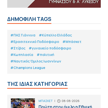
ΔΗΜΟΦΙΛΗ TAGS
#ΠΑΣ Γιάννινα
#Κύπελλο Ελλάδας
#Eρασιτεχνικό Ποδόσφαιρο
#Μπάσκετ
#Στίβος
#γυναικείο ποδόσφαιρο
#Κωπηλασία
#πολιτική
#Ναυτικός Όμιλος Ιωαννίνων
#Champions League
ΤΗΣ ΙΔΙΑΣ ΚΑΤΗΓΟΡΙΑΣ
ΜΠΑΣΚΕΤ
|
08-08-2026
Πρώτη στον όμιλο η Εθνική