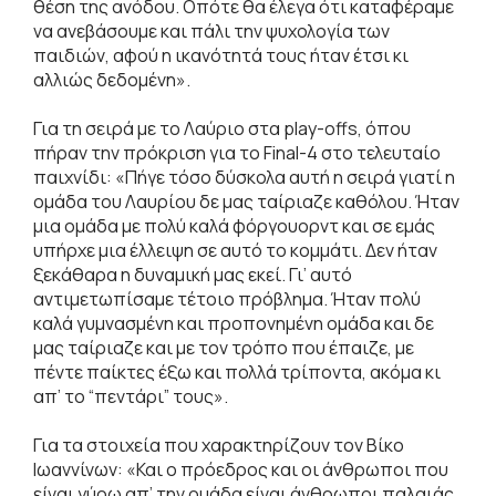
θέση της ανόδου. Οπότε θα έλεγα ότι καταφέραμε
να ανεβάσουμε και πάλι την ψυχολογία των
παιδιών, αφού η ικανότητά τους ήταν έτσι κι
αλλιώς δεδομένη».
Για τη σειρά με το Λαύριο στα play-offs, όπου
πήραν την πρόκριση για το Final-4 στο τελευταίο
παιχνίδι: «Πήγε τόσο δύσκολα αυτή η σειρά γιατί η
ομάδα του Λαυρίου δε μας ταίριαζε καθόλου. Ήταν
μια ομάδα με πολύ καλά φόργουορντ και σε εμάς
υπήρχε μια έλλειψη σε αυτό το κομμάτι. Δεν ήταν
ξεκάθαρα η δυναμική μας εκεί. Γι’ αυτό
αντιμετωπίσαμε τέτοιο πρόβλημα. Ήταν πολύ
καλά γυμνασμένη και προπονημένη ομάδα και δε
μας ταίριαζε και με τον τρόπο που έπαιζε, με
πέντε παίκτες έξω και πολλά τρίποντα, ακόμα κι
απ’ το “πεντάρι” τους».
Για τα στοιχεία που χαρακτηρίζουν τον Βίκο
Ιωαννίνων: «Και ο πρόεδρος και οι άνθρωποι που
είναι γύρω απ’ την ομάδα είναι άνθρωποι παλαιάς