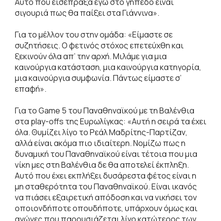
Αυτό που εισέπραξα εγώ στο γήπεδο είναι
σιγουριά πως θα παίξει στα Γιάννινα».
Για το μέλλον του στην ομάδα: «Είμαστε σε
συζητήσεις. Ο φετινός στόχος επετεύχθη και
ξεκινούν όλα απ’ την αρχή. Μιλάμε για μια
καινούργια κατάσταση, μια καινούργια κατηγορία,
μια καινούργια συμφωνία. Πάντως είμαστε σ’
επαφή».
Για το Game 5 του Παναθηναϊκού με τη Βαλένθια
στα play-offs της Ευρωλίγκας: «Αυτή η σειρά τα έχει
όλα. Θυμίζει λίγο το Ρεάλ Μαδρίτης-Παρτίζαν,
αλλά είναι ακόμα πιο ιδιαίτερη. Νομίζω πως η
δυναμική του Παναθηναϊκού είναι τέτοια που μια
νίκη μες στη Βαλένθια δε θα αποτελεί έκπληξη.
Αυτό που έχει εκπλήξει δυσάρεστα φέτος είναι η
μη σταθερότητα του Παναθηναϊκού. Είναι ικανός
να πιάσει εξαιρετική απόδοση και να νικήσει τον
οποιονδήποτε οπουδήποτε, υπάρχουν όμως και
αγώνες που παρουσιάζεται λίγο κατώτερος των