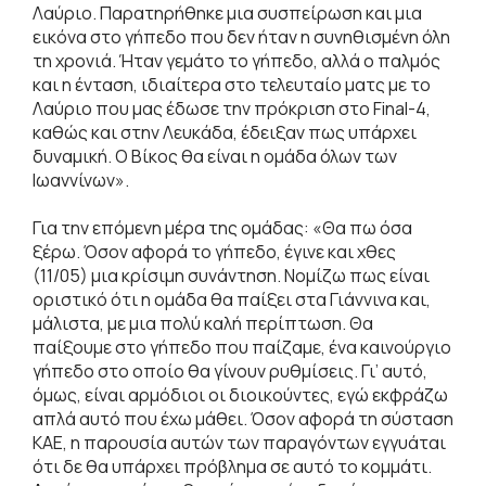
Λαύριο. Παρατηρήθηκε μια συσπείρωση και μια
εικόνα στο γήπεδο που δεν ήταν η συνηθισμένη όλη
τη χρονιά. Ήταν γεμάτο το γήπεδο, αλλά ο παλμός
και η ένταση, ιδιαίτερα στο τελευταίο ματς με το
Λαύριο που μας έδωσε την πρόκριση στο Final-4,
καθώς και στην Λευκάδα, έδειξαν πως υπάρχει
δυναμική. Ο Βίκος θα είναι η ομάδα όλων των
Ιωαννίνων».
Για την επόμενη μέρα της ομάδας: «Θα πω όσα
ξέρω. Όσον αφορά το γήπεδο, έγινε και χθες
(11/05) μια κρίσιμη συνάντηση. Νομίζω πως είναι
οριστικό ότι η ομάδα θα παίξει στα Γιάννινα και,
μάλιστα, με μια πολύ καλή περίπτωση. Θα
παίξουμε στο γήπεδο που παίζαμε, ένα καινούργιο
γήπεδο στο οποίο θα γίνουν ρυθμίσεις. Γι’ αυτό,
όμως, είναι αρμόδιοι οι διοικούντες, εγώ εκφράζω
απλά αυτό που έχω μάθει. Όσον αφορά τη σύσταση
ΚΑΕ, η παρουσία αυτών των παραγόντων εγγυάται
ότι δε θα υπάρχει πρόβλημα σε αυτό το κομμάτι.