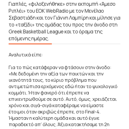
Γιαπλές, «φιλοξενήθηκε» στην εκπομπή «Άμεσο
Ριπλέι» του EOK WebRadio με τον Μενέλαο
Σεβαστιάδη και τον Γιάννη Λαμπίρη και μίλησε για
το «ταξίδι» της ομάδας του προς την άνοδο στη
Greek Basketball League και το όραμα της
επόμενης ημέρας.
Αναλυτικά είπε:
Για το πώς κατάφεραν να φτάσουν στην άνοδο:
«Με δεδομένη την αξία των παικτών και την
ικανότητά τους, το κύριο πρόβλημα που
αντιμετώπισα ερχόμενος εδώ ήταν το ψυχολογικό
κομμάτι. Ήταν φανερό ότι έπρεπε να
επικεντρωθούμε σε αυτό. Αυτό, όμως, χρειάζεται
χρόνο και σιγά-σιγά καταφέραμε να είμαστε
έτοιμοι όταν ακριβώς έπρεπε, στο Final-4.
Ήμασταν η καλύτερη ομάδα και αυτό έγινε
παραδεκτό απ’ όλους. Άξια κατακτήσαμε τη 2η