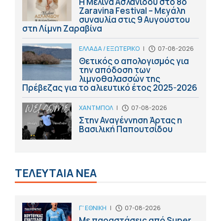
Η Μελίνα Ασλανίδου στο 8ο
Zaravina Festival – Μεγάλη
συναυλία στις 9 Αυγούστου
στη Λίμνη Ζαραβίνα
ΕΛΛΑΔΑ / ΕΞΩΤΕΡΙΚΟ
|
07-08-2026
Θετικός ο απολογισμός για
την απόδοση των
λιμνοθαλασσών της
Πρέβεζας για το αλιευτικό έτος 2025-2026
ΧΑΝΤΜΠΟΛ
|
07-08-2026
Στην Αναγέννηση Άρτας η
Βασιλική Παπουτσίδου
ΤΕΛΕΥΤΑΙΑ ΝΕΑ
Γ' ΕΘΝΙΚΗ
|
07-08-2026
Με παραστάσεις από Super