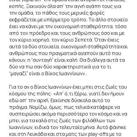
κοπής. Ξεκινούν όλα απ’ την αγνή αγάπη τους για
την ομάδα, το πάθος τους μερικές φορές
εκφράζεται με υπέρμετρο τρόπο. Το άλλο στοιχείο
έχει να κάνει με την οικονομική σταθερότητα, τόσο
από τον πρόεδρο και τους ανθρώπους όσο και με
τον κύριο χορηγό, τον κύριο Σεπετά. Όταν έχεις
αυτά τα δύο στοιχεία, οικονομική σταθερότητα και
ανθρώπους που πραγματικά αγαπούν αυτό που
κάνουν, η “συνταγή” είναι καλή. Θα διάλεγα αυτά τα
δύο να πω σαν δύο χαρακτηριστικά για το τι
“μαγαζί” είναι ο Βίκος Ιωαννίνων».
Για το αν ο Βίκος Ιωαννίνων έχει μπει στις ζωές του
κόσμου της πόλης: «Απ’ ό,τι ξέρω, γιατί δεν ήμουν
εδώ απ’ την αρχή, ξεκίνησε δύσκολα αυτό το
πράγμα. Νομίζω, όμως, πως τελικά κατάφερε να
συσπειρώσει ακόμα περισσότερο τον κόσμο και να
μπει για τα καλά στις ζωές των φιλάθλων των
Ιωαννίνων, ειδικά τον τελευταίο μήνα. Αυτό φάνηκε
και στη Λευκάδα και στα ματς των play-offs με το