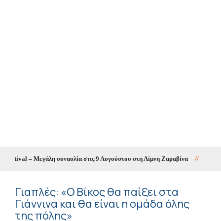
tival – Μεγάλη συναυλία στις 9 Αυγούστου στη Λίμνη Ζαραβίνα
//
Θετικός ο 
Γιαπλές: «Ο Βίκος θα παίξει στα
Γιάννινα και θα είναι η ομάδα όλης
της πόλης»