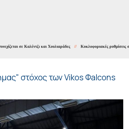
αι σε Καλέντζι και Χουλιαράδες
//
Κυκλοφοριακές ρυθμίσεις στους Χ
μας" στόχος των Vikos Φalcons