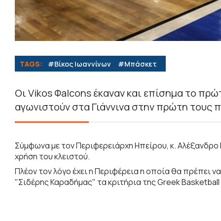
TAGS:
#Βίκος Ιωαννίνων
#Μπάσκετ
Οι Vikos Φalcons έκαναν και επίσημα το πρώ
αγωνιστούν στα Γιάννινα στην πρώτη τους 
Σύμφωνα με τον Περιφερειάρχη Ηπείρου, κ. Αλέξανδρο 
χρήση του κλειστού.
Πλέον τον λόγο έχει η Περιφέρεια η οποία θα πρέπει να
"Σιδέρης Καραδήμας" τα κριτήρια της Greek Basketball