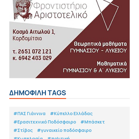
ΔΗΜΟΦΙΛΗ TAGS
#ΠΑΣ Γιάννινα
#Κύπελλο Ελλάδας
#Eρασιτεχνικό Ποδόσφαιρο
#Μπάσκετ
#Στίβος
#γυναικείο ποδόσφαιρο
#Κωπηλασία
#πολιτική