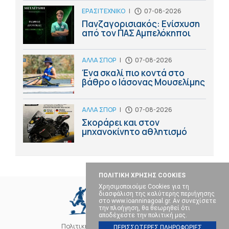
ΕΡΑΣΙΤΕΧΝΙΚΟ
|
07-08-2026
Πανζαγορισιακός: Ενίσχυση
από τον ΠΑΣ Αμπελόκηποι
ΑΛΛΑ ΣΠΟΡ
|
07-08-2026
Ένα σκαλί πιο κοντά στο
βάθρο ο Ιάσονας Μουσελίμης
ΑΛΛΑ ΣΠΟΡ
|
07-08-2026
Σκοράρει και στον
μηχανοκίνητο αθλητισμό
ΠΟΛΙΤΙΚΗ ΧΡΗΣΗΣ COOKIES
Χρησιμοποιούμε Cookies για τη
διασφάλιση της καλύτερης περιήγησης
στο www.ioanninagoal.gr. Αν συνεχίσετε
την πλοήγηση, θα θεωρηθεί ότι
αποδέχεστε την πολιτική μας.
Πολιτική Cookies
Επικοινωνία
ΠΕΡΙΣΣΟΤΕΡΕΣ ΠΛΗΡΟΦΟΡΙΕΣ