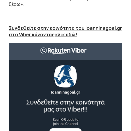
ξέρω».
Συνδεθείτε στην κοινότητα του Ioanninagoal.gr
στο Viber κάνοντας κλικ εδώ!