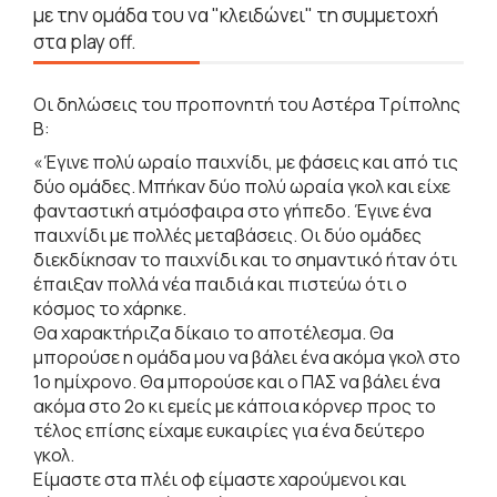
με την ομάδα του να "κλειδώνει" τη συμμετοχή
στα play off.
Οι δηλώσεις του προπονητή του Αστέρα Τρίπολης
Β:
«Έγινε πολύ ωραίο παιχνίδι, με φάσεις και από τις
δύο ομάδες. Μπήκαν δύο πολύ ωραία γκολ και είχε
φανταστική ατμόσφαιρα στο γήπεδο. Έγινε ένα
παιχνίδι με πολλές μεταβάσεις. Οι δύο ομάδες
διεκδίκησαν το παιχνίδι και το σημαντικό ήταν ότι
έπαιξαν πολλά νέα παιδιά και πιστεύω ότι ο
κόσμος το χάρηκε.
Θα χαρακτήριζα δίκαιο το αποτέλεσμα. Θα
μπορούσε η ομάδα μου να βάλει ένα ακόμα γκολ στο
1ο ημίχρονο. Θα μπορούσε και ο ΠΑΣ να βάλει ένα
ακόμα στο 2ο κι εμείς με κάποια κόρνερ προς το
τέλος επίσης είχαμε ευκαιρίες για ένα δεύτερο
γκολ.
Είμαστε στα πλέι οφ είμαστε χαρούμενοι και