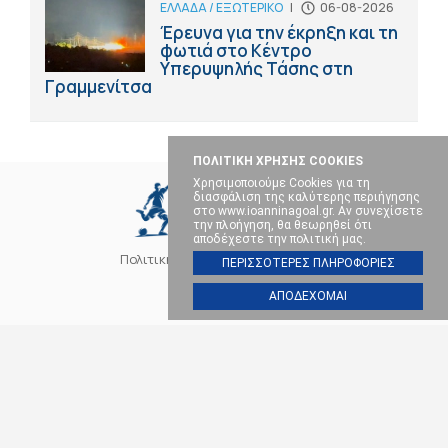
ΕΛΛΑΔΑ / ΕΞΩΤΕΡΙΚΟ
|
06-08-2026
Έρευνα για την έκρηξη και τη
φωτιά στο Κέντρο
Υπερυψηλής Τάσης στη
Γραμμενίτσα
ΠΟΛΙΤΙΚΗ ΧΡΗΣΗΣ COOKIES
Χρησιμοποιούμε Cookies για τη
διασφάλιση της καλύτερης περιήγησης
στο www.ioanninagoal.gr. Αν συνεχίσετε
την πλοήγηση, θα θεωρηθεί ότι
αποδέχεστε την πολιτική μας.
Πολιτική Cookies
Επικοινωνία
ΠΕΡΙΣΣΟΤΕΡΕΣ ΠΛΗΡΟΦΟΡΙΕΣ
ΑΠΟΔΕΧΟΜΑΙ
SOCIAL MEDIA
ΠΑΣ ΓΙΑΝΝΙΝΑ
ΠΟΔΟΣΦΑΙΡΟ
ΜΠΑΣΚΕΤ
ΒΟΛΕΪ
ΧΑΝΤΜΠΟΛ
ΑΛΛΑ ΣΠΟΡ
ΕΠΙΚΑΙΡΟΤΗΤΑ