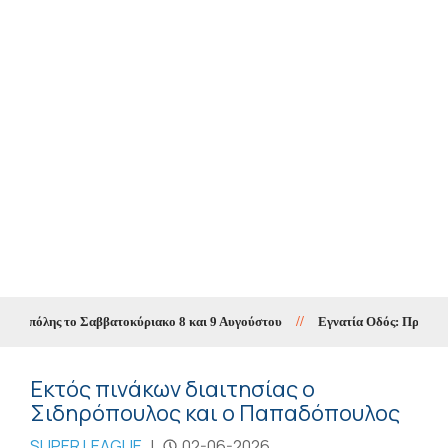
ς πόλης το Σαββατοκύριακο 8 και 9 Αυγούστου
//
Εγνατία Οδός: Προσωρινές
Εκτός πινάκων διαιτησίας ο
Σιδηρόπουλος και ο Παπαδόπουλος
SUPER LEAGUE
|
02-06-2026