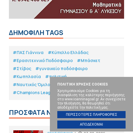
ΔΗΜΟΦΙΛΗ TAGS
#ΠΑΣ Γιάννινα
#Κύπελλο Ελλάδας
#Eρασιτεχνικό Ποδόσφαιρο
#Μπάσκετ
#Στίβος
#γυναικείο ποδόσφαιρο
#Κωπηλασία
#πολιτική
#Ναυτικός Όμιλος Ιωαννίνων
ΠΟΛΙΤΙΚΗ ΧΡΗΣΗΣ COOKIES
Χρησιμοποιούμε Cookies για τη
#Champions League
διασφάλιση της καλύτερης περιήγησης
στο www.ioanninagoal.gr. Αν συνεχίσετε
την πλοήγηση, θα θεωρηθεί ότι
αποδέχεστε την πολιτική μας.
ΠΡΟΣΦΑΤΑ ΝΕΑ
ΠΕΡΙΣΣΟΤΕΡΕΣ ΠΛΗΡΟΦΟΡΙΕΣ
ΑΠΟΔΕΧΟΜΑΙ