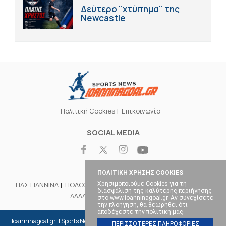
Δεύτερο "χτύπημα" της
Newcastle
Πολιτική Cookies
Επικοινωνία
SOCIAL MEDIA
ΠΟΛΙΤΙΚΗ ΧΡΗΣΗΣ COOKIES
ΠΑΣ ΓΙΑΝΝΙΝΑ
ΠΟΔΟΣΦΑΙΡΟ
ΜΠΑΣΚΕΤ
ΒΟΛΕΪ
ΧΑΝΤΜΠΟΛ
Χρησιμοποιούμε Cookies για τη
διασφάλιση της καλύτερης περιήγησης
ΑΛΛΑ ΣΠΟΡ
ΕΠΙΚΑΙΡΟΤΗΤΑ
στο www.ioanninagoal.gr. Αν συνεχίσετε
την πλοήγηση, θα θεωρηθεί ότι
αποδέχεστε την πολιτική μας.
Ioanninagoal.gr || Sports News || Αθλητικό portal στα Ιωάννινα, Copyright ©
ΠΕΡΙΣΣΟΤΕΡΕΣ ΠΛΗΡΟΦΟΡΙΕΣ