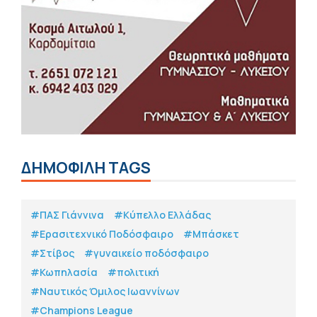
ΔΗΜΟΦΙΛΗ TAGS
#ΠΑΣ Γιάννινα
#Κύπελλο Ελλάδας
#Eρασιτεχνικό Ποδόσφαιρο
#Μπάσκετ
#Στίβος
#γυναικείο ποδόσφαιρο
#Κωπηλασία
#πολιτική
#Ναυτικός Όμιλος Ιωαννίνων
#Champions League