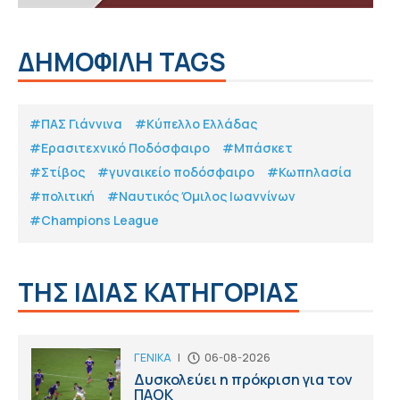
ΔΗΜΟΦΙΛΗ TAGS
#ΠΑΣ Γιάννινα
#Κύπελλο Ελλάδας
#Eρασιτεχνικό Ποδόσφαιρο
#Μπάσκετ
#Στίβος
#γυναικείο ποδόσφαιρο
#Κωπηλασία
#πολιτική
#Ναυτικός Όμιλος Ιωαννίνων
#Champions League
ΤΗΣ ΙΔΙΑΣ ΚΑΤΗΓΟΡΙΑΣ
ΓΕΝΙΚΑ
|
06-08-2026
Δυσκολεύει η πρόκριση για τον
ΠΑΟΚ