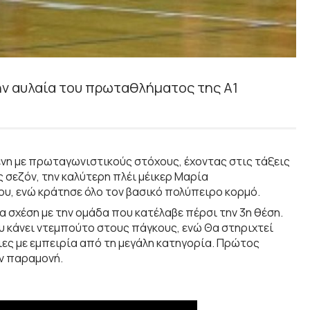
ην αυλαία του πρωταθλήματος της Α1
ένη με πρωταγωνιστικούς στόχους, έχοντας στις τάξεις
ς σεζόν, την καλύτερη πλέι μέικερ Μαρία
υ, ενώ κράτησε όλο τον βασικό πολύπειρο κορμό.
α σχέση με την ομάδα που κατέλαβε πέρσι την 3η θέση.
 κάνει ντεμπούτο στους πάγκους, ενώ Θα στηριχτεί
ιες με εμπειρία από τη μεγάλη κατηγορία. Πρώτος
ην παραμονή.