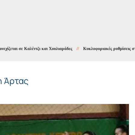
ι σε Καλέντζι και Χουλιαράδες
//
Κυκλοφοριακές ρυθμίσεις στους Χο
η Άρτας