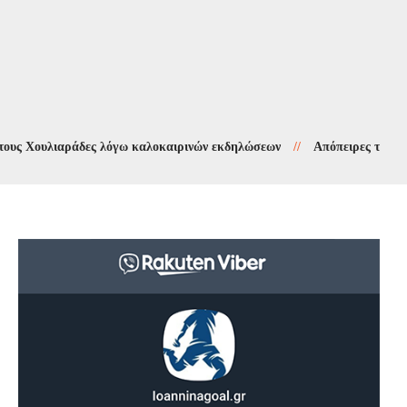
υλιαράδες λόγω καλοκαιρινών εκδηλώσεων
//
Απόπειρες τηλεφωνικής 