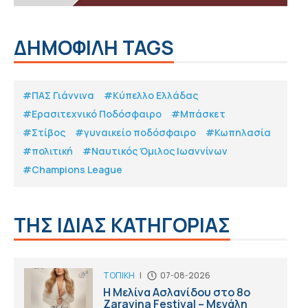
ΔΗΜΟΦΙΛΗ TAGS
#ΠΑΣ Γιάννινα
#Κύπελλο Ελλάδας
#Eρασιτεχνικό Ποδόσφαιρο
#Μπάσκετ
#Στίβος
#γυναικείο ποδόσφαιρο
#Κωπηλασία
#πολιτική
#Ναυτικός Όμιλος Ιωαννίνων
#Champions League
ΤΗΣ ΙΔΙΑΣ ΚΑΤΗΓΟΡΙΑΣ
ΤΟΠΙΚΗ
|
07-08-2026
Η Μελίνα Ασλανίδου στο 8ο
Zaravina Festival – Μεγάλη