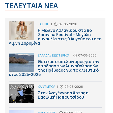
ΤΕΛΕΥΤΑΙΑ ΝΕΑ
ΤΟΠΙΚΗ
|
07-08-2026
Η Μελίνα Ασλανίδου στο 8ο
Zaravina Festival – Μεγάλη
συναυλία στις 9 Αυγούστου στη
Λίμνη Ζαραβίνα
ΕΛΛΑΔΑ / ΕΞΩΤΕΡΙΚΟ
|
07-08-2026
Θετικός ο απολογισμός για την
απόδοση των λιμνοθαλασσών
της Πρέβεζας για το αλιευτικό
έτος 2025-2026
ΧΑΝΤΜΠΟΛ
|
07-08-2026
Στην Αναγέννηση Άρτας η
Βασιλική Παπουτσίδου
ΑΛΛΑ ΣΠΟΡ
|
07-08-2026