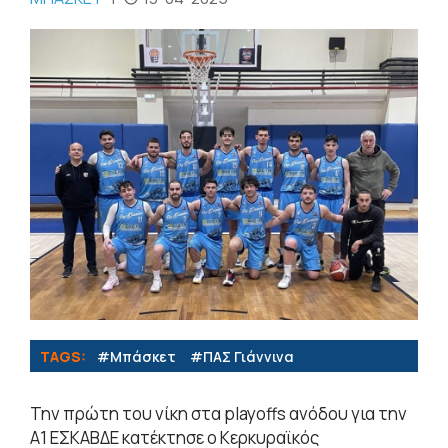
TAGS:
#Μπάσκετ
#ΠΑΣ Γιάννινα
Την πρώτη του νίκη στα playoffs ανόδου για την
Α1 ΕΣΚΑΒΔΕ κατέκτησε ο Κερκυραϊκός