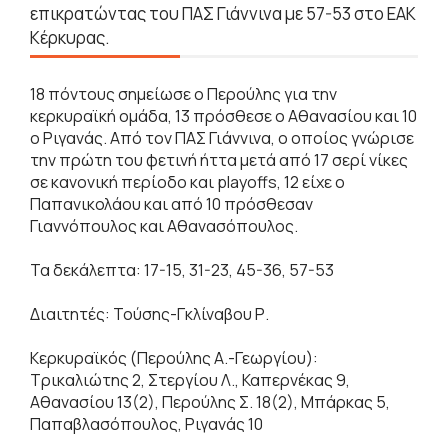
επικρατώντας του ΠΑΣ Γιάννινα με 57-53 στο ΕΑΚ
Κέρκυρας.
18 πόντους σημείωσε ο Περούλης για την
κερκυραϊκή ομάδα, 13 πρόσθεσε ο Αθανασίου και 10
ο Ριγανάς. Από τον ΠΑΣ Γιάννινα, ο οποίος γνώρισε
την πρώτη του φετινή ήττα μετά από 17 σερί νίκες
σε κανονική περίοδο και playoffs, 12 είχε ο
Παπανικολάου και από 10 πρόσθεσαν
Γιαννόπουλος και Αθανασόπουλος.
Τα δεκάλεπτα: 17-15, 31-23, 45-36, 57-53
Διαιτητές: Τούσης-Γκλίναβου Ρ.
Κερκυραϊκός (Περούλης Α.-Γεωργίου):
Τρικαλιώτης 2, Στεργίου Λ., Καπερνέκας 9,
Αθανασίου 13(2), Περούλης Σ. 18(2), Μπάρκας 5,
Παπαβλασόπουλος, Ριγανάς 10