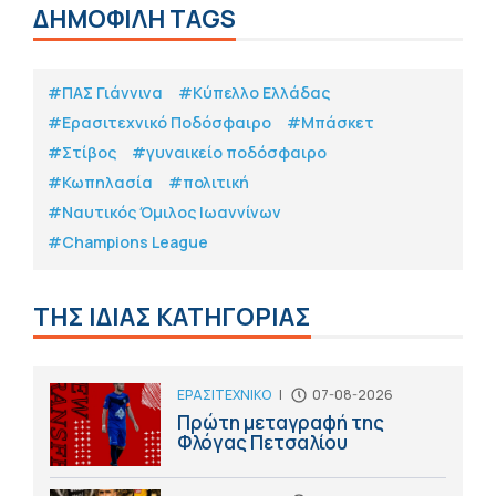
ΔΗΜΟΦΙΛΗ TAGS
#ΠΑΣ Γιάννινα
#Κύπελλο Ελλάδας
#Eρασιτεχνικό Ποδόσφαιρο
#Μπάσκετ
#Στίβος
#γυναικείο ποδόσφαιρο
#Κωπηλασία
#πολιτική
#Ναυτικός Όμιλος Ιωαννίνων
#Champions League
ΤΗΣ ΙΔΙΑΣ ΚΑΤΗΓΟΡΙΑΣ
ΕΡΑΣΙΤΕΧΝΙΚΟ
|
07-08-2026
Πρώτη μεταγραφή της
Φλόγας Πετσαλίου