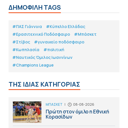
ΔΗΜΟΦΙΛΗ TAGS
#ΠΑΣ Γιάννινα
#Κύπελλο Ελλάδας
#Eρασιτεχνικό Ποδόσφαιρο
#Μπάσκετ
#Στίβος
#γυναικείο ποδόσφαιρο
#Κωπηλασία
#πολιτική
#Ναυτικός Όμιλος Ιωαννίνων
#Champions League
ΤΗΣ ΙΔΙΑΣ ΚΑΤΗΓΟΡΙΑΣ
ΜΠΑΣΚΕΤ
|
08-08-2026
Πρώτη στον όμιλο η Εθνική
Κορασίδων