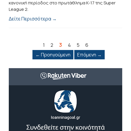
κανονική περίοδος στο πρωτάθλημα K-17 της Super
League 2.
Δείτε Περισσότερα →
3
1
2
4
5
6
← Προηγούμενη
Επόμενη →