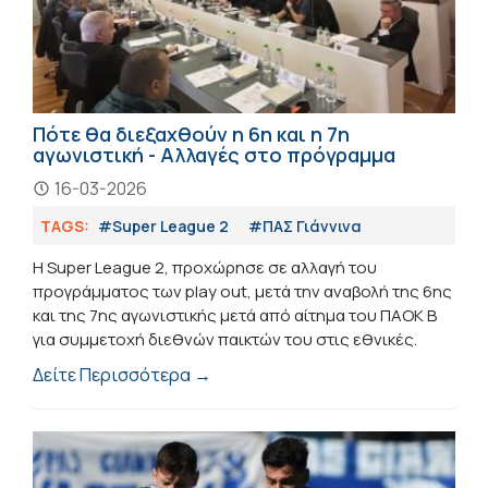
Πότε θα διεξαχθούν η 6η και η 7η
αγωνιστική - Αλλαγές στο πρόγραμμα
16-03-2026
TAGS:
#Super League 2
#ΠΑΣ Γιάννινα
Η Super League 2, προχώρησε σε αλλαγή του
προγράμματος των play out, μετά την αναβολή της 6ης
και της 7ης αγωνιστικής μετά από αίτημα του ΠΑΟΚ Β
για συμμετοχή διεθνών παικτών του στις εθνικές.
Δείτε Περισσότερα →