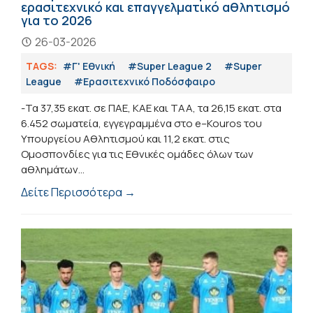
ερασιτεχνικό και επαγγελματικό αθλητισμό
για το 2026
26-03-2026
TAGS:
#Γ' Εθνική
#Super League 2
#Super
League
#Eρασιτεχνικό Ποδόσφαιρο
-Τα 37,35 εκατ. σε ΠΑΕ, ΚΑΕ και ΤΑΑ, τα 26,15 εκατ. στα
6.452 σωματεία, εγγεγραμμένα στο e–Kouros του
Υπουργείου Αθλητισμού και 11,2 εκατ. στις
Ομοσπονδίες για τις Εθνικές ομάδες όλων των
αθλημάτων...
Δείτε Περισσότερα →