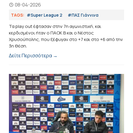
08-04-2026
TAGS:
#Super League 2
#ΠΑΣ Γιάννινα
Τα play out έφτασαν στην 7η αγωνιστική, και
κερδισμένοι ήταν ο ΠΑΟΚ Β και ο Νέστος
Χρυσούπολης, που ξέφυγαν στο +7 και στο +6 από την
3η θέση.
Δείτε Περισσότερα →