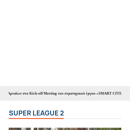
ο Kick-off Meeting του στρατηγικού έργου «SMART CITIES»
//
Οκτώ συλλήψ
SUPER LEAGUE 2