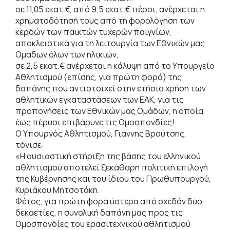
σε 11,05 εκατ.€, από 9,5 εκατ.€ πέρσι, ανέρχεται η
χρηματοδότησή τους από τη φορολόγηση των
κερδών των παικτών τυχερών παιγνίων,
αποκλειστικά για τη λειτουργία των Εθνικών μας
Ομάδων όλων των ηλικιών,
σε 2,5 εκατ.€ ανέρχεται η κάλυψη από το Υπουργείο
Αθλητισμού (επίσης, για πρώτη φορά) της
δαπάνης που αντιστοιχεί στην ετήσια χρήση των
αθλητικών εγκαταστάσεων των ΕΑΚ, για τις
προπονήσεις των Εθνικών μας Ομάδων, η οποία
έως πέρυσι επιβάρυνε τις Ομοσπονδίες!
Ο Υπουργός Αθλητισμού, Γιάννης Βρούτσης,
τόνισε:
«Η ουσιαστική στήριξη της βάσης του ελληνικού
αθλητισμού αποτελεί ξεκάθαρη πολιτική επιλογή
της Κυβέρνησης και του ίδιου του Πρωθυπουργού,
Κυριάκου Μητσοτάκη.
Φέτος, για πρώτη φορά ύστερα από σχεδόν δύο
δεκαετίες, η συνολική δαπάνη μας προς τις
Ομοσπονδίες του ερασιτεχνικού αθλητισμού