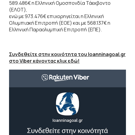
589.486€ η Ελληνική Ομοσπονδία Τάεκβοντο
(ΕΛΟΤ),
ενώ με 973.476€ επιχορηγείται η Ελληνική
Ολυμπιακή Επιτροπή (ΕΟΕ) και με 568.137€ η
Ελληνική Παραολυμπική Επιτροπή (ΕΠΕ).
Συνδεθείτε στην κοινότητα του Ioanninagoal.gr
στο Viber κάνοντας κλικ εδώ!