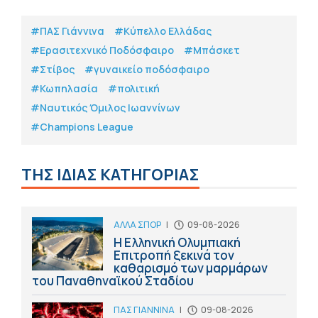
#ΠΑΣ Γιάννινα
#Κύπελλο Ελλάδας
#Eρασιτεχνικό Ποδόσφαιρο
#Μπάσκετ
#Στίβος
#γυναικείο ποδόσφαιρο
#Κωπηλασία
#πολιτική
#Ναυτικός Όμιλος Ιωαννίνων
#Champions League
ΤΗΣ ΙΔΙΑΣ ΚΑΤΗΓΟΡΙΑΣ
ΑΛΛΑ ΣΠΟΡ
|
09-08-2026
Η Ελληνική Ολυμπιακή
Επιτροπή ξεκινά τον
καθαρισμό των μαρμάρων
του Παναθηναϊκού Σταδίου
ΠΑΣ ΓΙΑΝΝΙΝΑ
|
09-08-2026