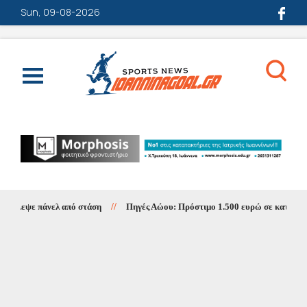
Sun, 09-08-2026
λεψε πάνελ από στάση
//
Πηγές Αώου: Πρόστιμο 1.500 ευρώ σε κατασκηνωτ