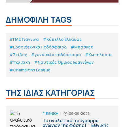
ΔΗΜΟΦΙΛΗ TAGS
#ΠΑΣ Γιάννινα
#Κύπελλο Ελλάδας
#Eρασιτεχνικό Ποδόσφαιρο
#Μπάσκετ
#Στίβος
#γυναικείο ποδόσφαιρο
#Κωπηλασία
#πολιτική
#Ναυτικός Όμιλος Ιωαννίνων
#Champions League
ΤΗΣ ΙΔΙΑΣ ΚΑΤΗΓΟΡΙΑΣ
Γ' ΕΘΝΙΚΗ
|
06-08-2026
Το αναλυτικό πρόγραμμα
αγώνων 1ης φάσης Γ΄ Εθνικής