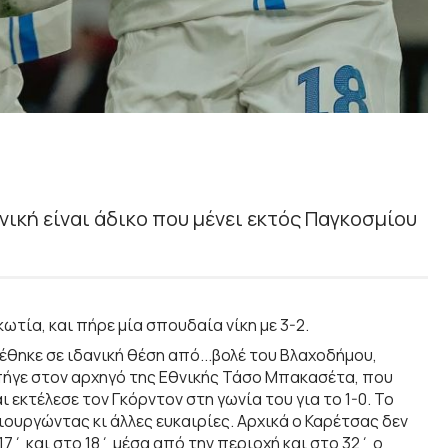
νική είναι άδικο που μένει εκτός Παγκοσμίου
ωτία, και πήρε μία σπουδαία νίκη με 3-2.
έθηκε σε ιδανική θέση από...βολέ του Βλαχοδήμου,
πήγε στον αρχηγό της Εθνικής Τάσο Μπακασέτα, που
εκτέλεσε τον Γκόρντον στη γωνία του για το 1-0. Το
ιουργώντας κι άλλες ευκαιρίες. Αρχικά ο Καρέτσας δεν
7΄ και στο 18΄ μέσα από την περιοχή και στο 32΄ ο