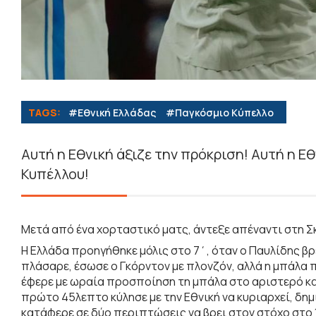
TAGS:
#Εθνική Ελλάδας
#Παγκόσμιο Κύπελλο
Αυτή η Εθνική άξιζε την πρόκριση! Αυτή η Εθ
Κυπέλλου!
Μετά από ένα χορταστικό ματς, άντεξε απέναντι στη Σκ
Η Ελλάδα προηγήθηκε μόλις στο 7΄, όταν ο Παυλίδης βρ
πλάσαρε, έσωσε ο Γκόρντον με πλονζόν, αλλά η μπάλα 
έφερε με ωραία προσποίηση τη μπάλα στο αριστερό και 
πρώτο 45λεπτο κύλησε με την Εθνική να κυριαρχεί, δημ
κατάφερε σε δύο περιπτώσεις να βρει στον στόχο στο 1