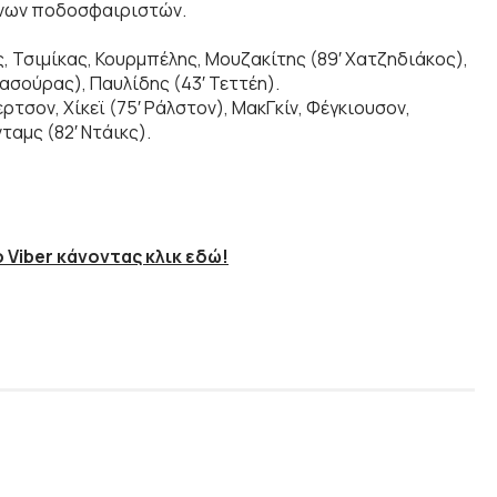
ήνων ποδοσφαιριστών.
, Τσιμίκας, Κουρμπέλης, Μουζακίτης (89′ Χατζηδιάκος),
ασούρας), Παυλίδης (43′ Τεττέη).
ρτσον, Χίκεϊ (75′ Ράλστον), ΜακΓκίν, Φέγκιουσον,
νταμς (82′ Ντάικς).
 Viber κάνοντας κλικ εδώ!