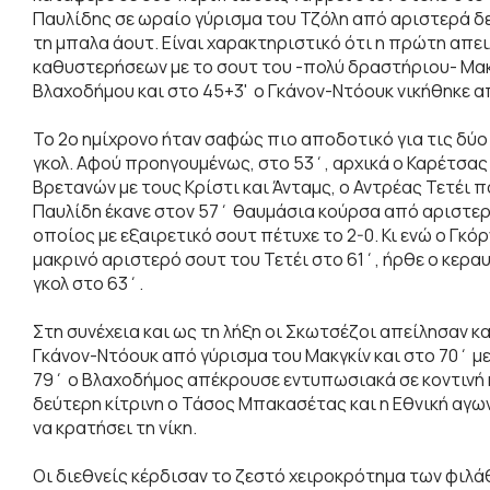
Παυλίδης σε ωραίο γύρισμα του Τζόλη από αριστερά δε
τη μπαλα άουτ. Είναι χαρακτηριστικό ότι η πρώτη απε
καθυστερήσεων με το σουτ του -πολύ δραστήριου- Μακ
Βλαχοδήμου και στο 45+3' ο Γκάνον-Ντόουκ νικήθηκε α
Το 2ο ημίχρονο ήταν σαφώς πιο αποδοτικό για τις δύο 
γκολ. Αφού προηγουμένως, στο 53΄, αρχικά ο Καρέτσας
Βρετανών με τους Κρίστι και Άνταμς, ο Αντρέας Τετέι 
Παυλίδη έκανε στον 57΄ θαυμάσια κούρσα από αριστερά
οποίος με εξαιρετικό σουτ πέτυχε το 2-0. Κι ενώ ο Γκ
μακρινό αριστερό σουτ του Τετέι στο 61΄, ήρθε ο κεραυ
γκολ στο 63΄.
Στη συνέχεια και ως τη λήξη οι Σκωτσέζοι απείλησαν κ
Γκάνον-Ντόουκ από γύρισμα του Μακγκίν και στο 70΄ μ
79΄ ο Βλαχοδήμος απέκρουσε εντυπωσιακά σε κοντινή 
δεύτερη κίτρινη ο Τάσος Μπακασέτας και η Εθνική αγω
να κρατήσει τη νίκη.
Οι διεθνείς κέρδισαν το ζεστό χειροκρότημα των φιλά