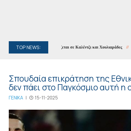
TOP NEWS:
ραφία των Ορέων» συνεχίζεται σε Καλέντζι και Χουλιαράδες
//
Κυκλοφ
Σπουδαία επικράτηση της Εθνικ
δεν πάει στο Παγκόσμιο αυτή η 
ΓΕΝΙΚΑ
|
15-11-2025