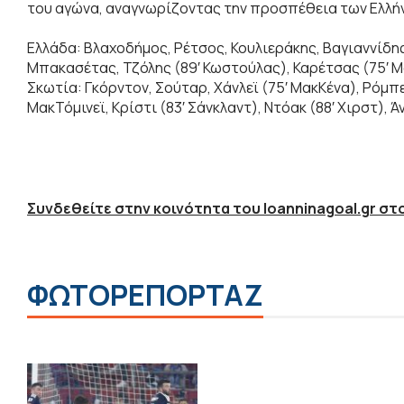
του αγώνα, αναγνωρίζοντας την προσπέθεια των Ελλ
Ελλάδα: Βλαχοδήμος, Ρέτσος, Κουλιεράκης, Βαγιαννίδης
Μπακασέτας, Τζόλης (89′ Κωστούλας), Καρέτσας (75′ Μ
Σκωτία: Γκόρντον, Σούταρ, Χάνλεϊ (75′ ΜακΚένα), Ρόμπε
ΜακΤόμινεϊ, Κρίστι (83′ Σάνκλαντ), Ντόακ (88′ Χιρστ), Ά
Συνδεθείτε στην κοινότητα του Ioanninagoal.gr στο
ΦΩΤΟΡΕΠΟΡΤΑΖ