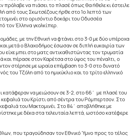
ν πρόλαβε να πιάσει το πλασέ όπως θα ήθελε κι έστειλε
ιλή από τους Σκωτσέζους ήρθε στο 1ο λεπτό των
τομινέι στο ορισόντιο δοκάρι του Οδυσσέα
πό τον Έλληνα γκολκίπερ.
ομάδες, με την Εθνική να φτάνει στο 3-0 με δύο υπέροχα
 και μετά ο Βλαχοδήμος έσωσαν σε διπλή ευκαιρία των
που είχε μπει στο ματς αντικαθιστώντας τον τρυματία
 και πέρασε στον Καρέτσα στο ύψος του πέναλτι, ο
όρντον στέρησε με ωραία επέμβαση το 3-0 στο δυνατό
νός του Τζόλη από το ημικύκλιο και το τρίτο ελληνικό
αι κατάφεραν να μειώσουν σε 3-2, στο 66΄ με πλασέ του
ε κεφαλιά του Κρίστι από σέντρα του Ρόμπερτσον. Στο
κεφαλιά του Μακτομινέι. Στο 84΄ αποβλήθηκε με
νίστηκε με δέκα στα τελευταία λεπτά, ωστόσο κατέφερε
θλων, που τραγούδησαν τον Εθνικό Ύμνο προς το τέλος