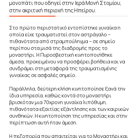
μονοπάτι που οδηγεί στην Ιερά Μονή Στομίου,
στην ακριτική περιοχή της Ηπείρου.
Στο πρώτο περιστατικό εντοπίστηκε γυναίκα η
οποία είχε τραυματιστεί στον αστράγαλο –
πιθανότατα από στραμπούληγμα – σε σημείο
περίπου στα μισά της διαδρομής προς το
μοναστήρι. Η Πυροσβεστική κινητοποιήθηκε
άμεσα, προκειμένου να προσφέρει βοήθεια και να
συνδράμει στη μεταφορά της τραυματισμένης
γυναίκας σε ασφαλές σημείο.
Παράλληλα, δεύτερη κλήση κινητοποίησε ξανά την
ίδια υπηρεσία, καθώς κοντά στο μοναστήρι
βρισκόταν μια 70χρονη γυναίκα λιπόθυμη,
πιθανότατα εξαιτίας εξάντλησης και των καιρικών
συνθηκών. Η κινητοποίηση της υπηρεσίας και στην
περίπτωση αυτή ήταν άμεση.
Η πεζοπορία που απαιτείται για το Μοναστήρι και