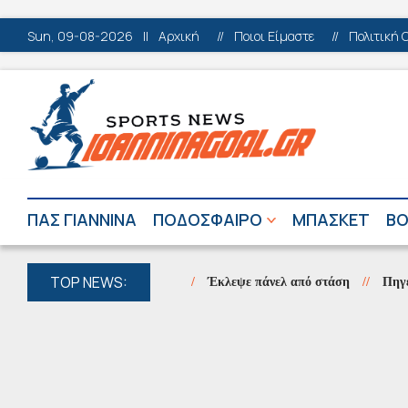
Sun, 09-08-2026
||
Αρχική
//
Ποιοι Είμαστε
//
Πολιτική 
ΠΑΣ ΓΙΑΝΝΙΝΑ
ΠΟΔΟΣΦΑΙΡΟ
ΜΠΑΣΚΕΤ
ΒΟ
TOP NEWS:
Έκλεψε πάνελ από στάση
//
Πηγές Αώου