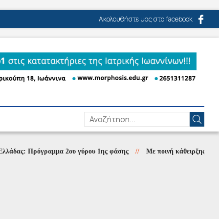
Ακολουθήστε μας στο facebook
ς: Πρόγραμμα 2ου γύρου 1ης φάσης
//
Με ποινή κάθειρξης εννιά ετών