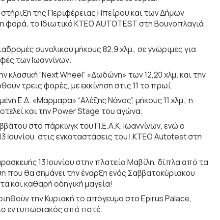
η στήριξη της Περιφέρειας Ηπείρου και των Δήμων
κόμη φορά, το Ιδιωτικό ΚΤΕΟ AUTOTEST στη Βουνοπλαγιά
αδρομές συνολικού μήκους 82,9 χλμ., σε γνώριμες για
φές των Ιωαννίνων.
ην κλασική “Next Wheel“ «Δωδώνη» των 12,20 χλμ. και την
ούν τρεις φορές, με εκκίνηση στις 11 το πρωί.
ένη Ε.Δ. «Μάρμαρα» “Αλέξης Νάνος”, μήκους 11 χλμ., η
οτελεί και την Power Stage του αγώνα.
ββάτου στο πάρκινγκ του Π.Ε.Α.Κ. Ιωαννίνων, ενώ ο
 Ιουνίου, στις εγκαταστάσεις του Ι.ΚΤΕΟ Autotest στη
αρασκευής 13 Ιουνίου στην πλατεία Μαβίλη, δίπλα από τα
ηση που θα σημάνει την έναρξη ενός Σαββατοκύριακου
α και καθαρή οδηγική μαγεία!
ηθούν την Κυριακή το απόγευμα στο Epirus Palace,
ιο εντυπωσιακός από ποτέ.