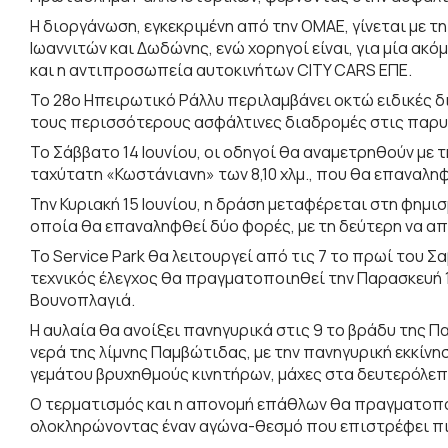
Η διοργάνωση, εγκεκριμένη από την ΟΜΑΕ, γίνεται με τ
Ιωαννιτών και Δωδώνης, ενώ χορηγοί είναι, για μία α
και η αντιπροσωπεία αυτοκινήτων CITY CARS ΕΠΕ.
Το 28ο Ηπειρωτικό Ράλλυ περιλαμβάνει οκτώ ειδικές δι
τους περισσότερους ασφάλτινες διαδρομές στις παρυ
Το Σάββατο 14 Ιουνίου, οι οδηγοί θα αναμετρηθούν με τ
ταχύτατη «Κωστάνιανη» των 8,10 χλμ., που θα επαναληφθ
Την Κυριακή 15 Ιουνίου, η δράση μεταφέρεται στη φημισμ
οποία θα επαναληφθεί δύο φορές, με τη δεύτερη να απ
Το Service Park θα λειτουργεί από τις 7 το πρωί του Σα
τεχνικός έλεγχος θα πραγματοποιηθεί την Παρασκευή 13
Βουνοπλαγιά.
Η αυλαία θα ανοίξει πανηγυρικά στις 9 το βράδυ της Π
νερά της λίμνης Παμβώτιδας, με την πανηγυρική εκκίν
γεμάτου βρυχηθμούς κινητήρων, μάχες στα δευτερόλεπτ
Ο τερματισμός και η απονομή επάθλων θα πραγματοποι
ολοκληρώνοντας έναν αγώνα-θεσμό που επιστρέφει π