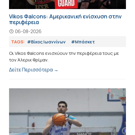
Vikos Φalcons: Αμερικανική ενίσχυση στην
περιφέρεια
06-08-2026
TAGS:
#Βίκος Ιωαννίνων
#Μπάσκετ
Οι Vikos Φalcons ενισχύουν την περιφέρεια τους με
τον Άλερικ Φρίμαν.
Δείτε Περισσότερα →