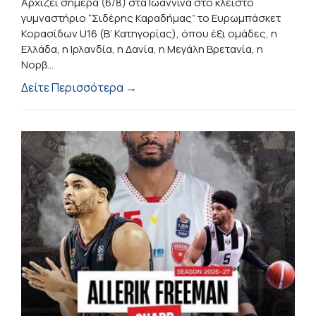
Αρχίζει σήμερα (6/8) στα Ιωάννινα στο κλειστό
γυμναστήριο “Σιδέρης Καραδήμας” το Ευρωμπάσκετ
Κορασίδων U16 (B’ Κατηγορίας), όπου έξι ομάδες, η
Ελλάδα, η Ιρλανδία, η Δανία, η Μεγάλη Βρετανία, η
Νορβ...
Δείτε Περισσότερα →