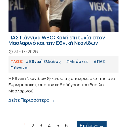
ΠΑΣ Γιάννινα WBC: Καλή επιτυχία στον
Μασλαρινό και την Εθνική Νεανίδων
31-07-2026
TAGS:
#Εθνική Ελλάδας
#Μπάσκετ
#ΠΑΣ
Γιάννινα
Η Εθνική Νεανίδων ξεκινάει τις υποχρεώσεις της στο
Ευρωμπάσκετ, υπό την καθοδήγηση του Βασίλη
Μασλαρινού.
Δείτε Περισσότερα →
1
2
3
4
5
6
Επόμενη →