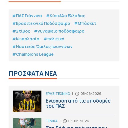
#ΠΑΣ Γιάννινα
#Κύπελλο Ελλάδας
#Eρασιτεχνικό Ποδόσφαιρο
#Μπάσκετ
#Στίβος
#γυναικείο ποδόσφαιρο
#Κωπηλασία
#πολιτική
#Ναυτικός Όμιλος Ιωαννίνων
#Champions League
ΠΡΟΣΦΑΤΑ ΝΕΑ
ΕΡΑΣΙΤΕΧΝΙΚΟ
|
05-08-2026
Ενίσχυση από τις υποδομές
του ΠΑΣ
ΓΕΝΙΚΑ
|
05-08-2026