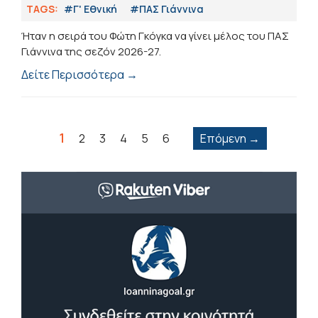
TAGS:
#Γ' Εθνική
#ΠΑΣ Γιάννινα
Ήταν η σειρά του Φώτη Γκόγκα να γίνει μέλος του ΠΑΣ
Γιάννινα της σεζόν 2026-27.
Δείτε Περισσότερα →
1
2
3
4
5
6
Επόμενη →