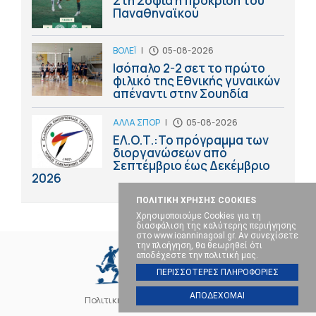
Στη Σόφια η πρόκριση του
Παναθηναϊκού
ΒΟΛΕΪ
|
05-08-2026
Ισόπαλο 2-2 σετ το πρώτο
φιλικό της Εθνικής γυναικών
απέναντι στην Σουηδία
ΑΛΛΑ ΣΠΟΡ
|
05-08-2026
ΕΛ.Ο.Τ.:Το πρόγραμμα των
διοργανώσεων από
Σεπτέμβριο έως Δεκέμβριο
2026
ΠΟΛΙΤΙΚΗ ΧΡΗΣΗΣ COOKIES
Χρησιμοποιούμε Cookies για τη
διασφάλιση της καλύτερης περιήγησης
στο www.ioanninagoal.gr. Αν συνεχίσετε
την πλοήγηση, θα θεωρηθεί ότι
αποδέχεστε την πολιτική μας.
ΠΕΡΙΣΣΟΤΕΡΕΣ ΠΛΗΡΟΦΟΡΙΕΣ
ΑΠΟΔΕΧΟΜΑΙ
Πολιτική Cookies
Επικοινωνία