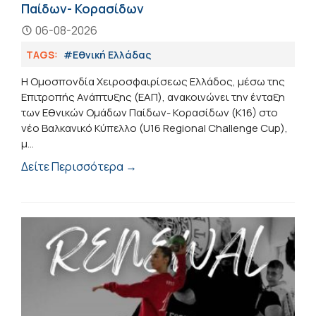
Παίδων- Κορασίδων
06-08-2026
TAGS:
#Εθνική Ελλάδας
Η Ομοσπονδία Χειροσφαιρίσεως Ελλάδος, μέσω της
Επιτροπής Ανάπτυξης (ΕΑΠ), ανακοινώνει την ένταξη
των Εθνικών Ομάδων Παίδων- Κορασίδων (Κ16) στο
νέο Βαλκανικό Κύπελλο (U16 Regional Challenge Cup),
μ...
Δείτε Περισσότερα →