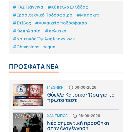
#ΠΑΣ Γιάννινα
#Κύπελλο Ελλάδας
#Eρασιτεχνικό Ποδόσφαιρο
#Μπάσκετ
#Στίβος
#γυναικείο ποδόσφαιρο
#Κωπηλασία
#πολιτική
#Ναυτικός Όμιλος Ιωαννίνων
#Champions League
ΠΡΟΣΦΑΤΑ ΝΕΑ
Γ' ΕΘΝΙΚΗ
|
08-08-2026
Θύελλα Κατσικά: Ώρα για το
πρώτο τεστ
ΧΑΝΤΜΠΟΛ
|
08-08-2026
Νέα σημαντική προσθήκη
στην Αναγέννηση