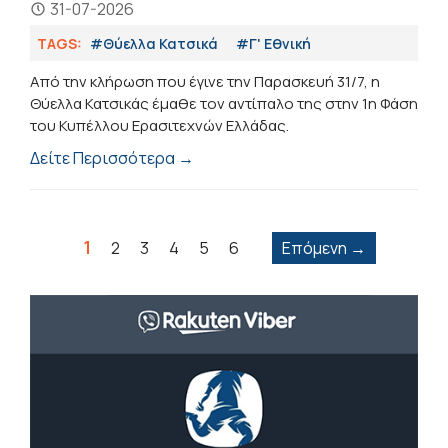
31-07-2026
TAGS:
#Θύελλα Κατσικά
#Γ' Εθνική
Από την κλήρωση που έγινε την Παρασκευή 31/7, η
Θύελλα Κατσικάς έμαθε τον αντίπαλο της στην 1η Φάση
του Κυπέλλου Ερασιτεχνών Ελλάδας.
Δείτε Περισσότερα →
1
2
3
4
5
6
Επόμενη →