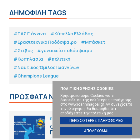
ΔΗΜΟΦΙΛΗ TAGS
#ΠΑΣ Γιάννινα
#Κύπελλο Ελλάδας
#Eρασιτεχνικό Ποδόσφαιρο
#Μπάσκετ
#Στίβος
#γυναικείο ποδόσφαιρο
#Κωπηλασία
#πολιτική
#Ναυτικός Όμιλος Ιωαννίνων
#Champions League
ΠΟΛΙΤΙΚΗ ΧΡΗΣΗΣ COOKIES
ΠΡΟΣΦΑΤΑ ΝΕΑ
Χρησιμοποιούμε Cookies για τη
διασφάλιση της καλύτερης περιήγησης
στο www.ioanninagoal.gr. Αν συνεχίσετε
την πλοήγηση, θα θεωρηθεί ότι
αποδέχεστε την πολιτική μας.
ΒΟΛΕΪ
|
06-08-2026
ΠΕΡΙΣΣΟΤΕΡΕΣ ΠΛΗΡΟΦΟΡΙΕΣ
Οι Κάρτες Ενίσχυσης του ΠΑΣ
ΑΠΟΔΕΧΟΜΑΙ
Γιάννινα WVC