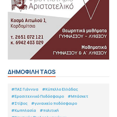
ΔΗΜΟΦΙΛΗ TAGS
#ΠΑΣ Γιάννινα
#Κύπελλο Ελλάδας
#Eρασιτεχνικό Ποδόσφαιρο
#Μπάσκετ
#Στίβος
#γυναικείο ποδόσφαιρο
#Κωπηλασία
#πολιτική