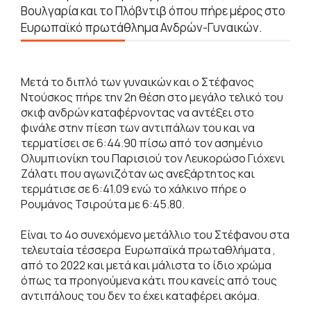
Βουλγαρία και το Πλόβντιβ όπου πήρε μέρος στο
Ευρωπαϊκό πρωτάθλημα Ανδρών-Γυναικών.
Μετά το διπλό των γυναικών και ο Στέφανος
Ντούσκος πήρε την 2η θέση στο μεγάλο τελικό του
σκιφ ανδρών καταφέρνοντας να αντέξει στο
φινάλε στην πίεση των αντιπάλων του και να
τερματίσει σε 6:44.90 πίσω από τον ασημένιο
Ολυμπιονίκη του Παρισιού τον Λευκορώσο Γιόχενι
Ζάλατι που αγωνιζόταν ως ανεξάρτητος και
τερμάτισε σε 6:41.09 ενώ το χάλκινο πήρε ο
Ρουμάνος Τσιρούτα με 6:45.80.
Είναι το 4ο συνεχόμενο μετάλλιο του Στέφανου στα
τελευταία τέσσερα Ευρωπαϊκά πρωταθλήματα ,
από το 2022 και μετά και μάλιστα το ίδιο χρώμα
όπως τα προηγούμενα κάτι που κανείς από τους
αντιπάλους του δεν το έχει καταφέρει ακόμα.