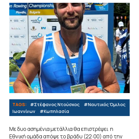
TAGS:
#Στέφανος Ντούσκος
#Ναυτικός Όμιλος
Ιωαννίνων
#Κωπηλασία
Με δυο ασημένια μετάλλια θα επιστρέψει η
Εθνική ομάδα απόψε το βράδυ (22:00) από την