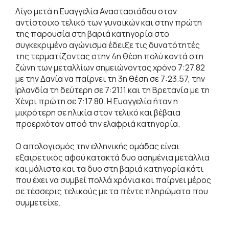
Λίγο μετά η Ευαγγελία Αναστασιάδου στον
αντίστοιχο τελικό των γυναικών και στην πρώτη
της παρουσία στη βαριά κατηγορία στο
συγκεκριμένο αγώνισμα έδειξε τις δυνατότητές
της τερματίζοντας στην 4η θέση πολύ κοντά στη
ζώνη των μεταλλίων σημειώνοντας χρόνο 7:27.82
με την Δανία να παίρνει τη 3η θέση σε 7:23.57, την
Ιρλανδία τη δεύτερη σε 7:21.11 και τη Βρετανία με τη
Χένρι πρώτη σε 7:17.80. Η Ευαγγελία ήταν η
μικρότερη σε ηλικία στον τελικό και βέβαια
προερχόταν αποό την ελαφριά κατηγορία.
Ο απολογισμός την ελληνικής ομάδας είναι
εξαιρετικός αφού κατακτά δυο ασημένια μετάλλια
και μάλιστα και τα δυο στη βαριά κατηγορία κάτι
που έχει να συμβεί πολλά χρόνια και παίρνει μέρος
σε τέσσερις τελικούς με τα πέντε πληρώματα που
συμμετείχε.