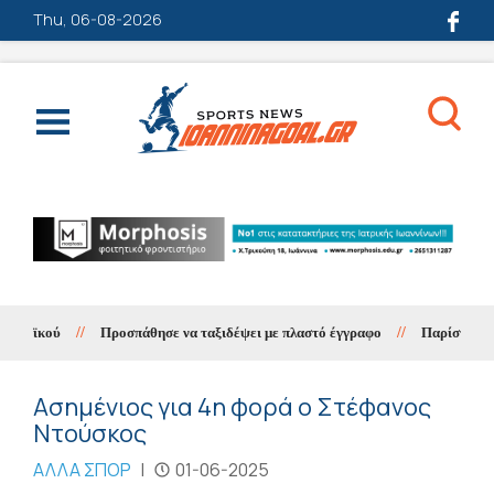
Thu, 06-08-2026
αϊκού
//
Προσπάθησε να ταξιδέψει με πλαστό έγγραφο
//
Παρίστανε τον 
Ασημένιος για 4η φορά ο Στέφανος
Ντούσκος
ΑΛΛΑ ΣΠΟΡ
|
01-06-2025