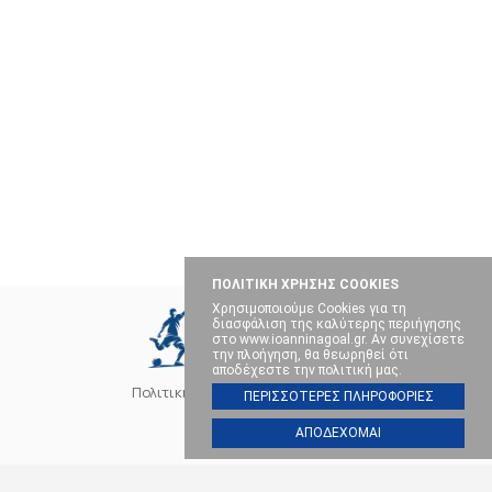
ΠΟΛΙΤΙΚΗ ΧΡΗΣΗΣ COOKIES
Χρησιμοποιούμε Cookies για τη
διασφάλιση της καλύτερης περιήγησης
στο www.ioanninagoal.gr. Αν συνεχίσετε
την πλοήγηση, θα θεωρηθεί ότι
αποδέχεστε την πολιτική μας.
Πολιτική Cookies
Επικοινωνία
ΠΕΡΙΣΣΟΤΕΡΕΣ ΠΛΗΡΟΦΟΡΙΕΣ
ΑΠΟΔΕΧΟΜΑΙ
SOCIAL MEDIA