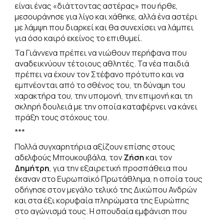
είναι ένας «διάττοντας αστέρας» που ήρθε,
μεσουράνησε για λίγο και χάθηκε, αλλά ένα αστέρι
με λάμψη που διαρκεί και θα συνεχίσει να λάμπει
για όσο καιρό εκείνος το επιθυμεί.
Τα Γιάννενα πρέπει να νιώθουν περήφανα που
αναδεικνύουν τέτοιους αθλητές. Τα νέα παιδιά
πρέπει να έχουν τον Στέφανο πρότυπο και να
εμπνέονται από το σθένος του, τη δύναμη του
χαρακτήρα του, την υπομονή, την επιμονή και τη
σκληρή δουλειά με την οποία καταφέρνει να κάνει
πράξη τους στόχους του.
***
Πολλά συγχαρητήρια αξίζουν επίσης στους
αδελφούς Μπουκουβάλα, τον
Ζήση
και τον
Δημήτρη
, για την εξαιρετική προσπάθεια που
έκαναν στο Ευρωπαϊκό Πρωτάθλημα, η οποία τους
οδήγησε στον μεγάλο τελικό της Δικώπου Ανδρών
και στα έξι κορυφαία πληρώματα της Ευρώπης
στο αγώνισμά τους. Η σπουδαία εμφάνιση που