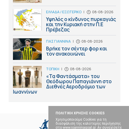
ΕΛΛΑΔΑ / ΕΞΩΤΕΡΙΚΟ
|
08-08-2026
Υψηλός ο κίνδυνος πυρκαγιάς
και την Κυριακή στην Π.Ε
Πρέβεζας
ΠΑΣ ΓΙΑΝΝΙΝΑ
|
08-08-2026
Βρήκε τον σέντερ φορ και
τον ανακοινώνει
ΤΟΠΙΚΗ
|
08-08-2026
«Τα Φαντάσματα» του
Θεόδωρου Παπαγιάννη στο
Διεθνές Αεροδρόμιο των
Ιωαννίνων
ΠΟΛΙΤΙΚΗ ΧΡΗΣΗΣ COOKIES
Χρησιμοποιούμε Cookies για τη
διασφάλιση της καλύτερης περιήγησης
στο www.ioanninagoal.gr. Αν συνεχίσετε