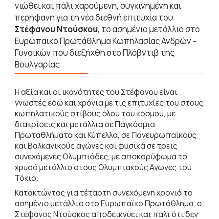
νιώθει και πάλι χαρούμενη, συγκινημένη και
περήφανη για τη νέα διεθνή επιτυχία του
Στέφανου Ντούσκου
, το ασημένιο μετάλλιο στο
Ευρωπαϊκό Πρωτάθλημα Κωπηλασίας Ανδρών –
Γυναικών που διεξήχθη στο Πλόβντιβ της
Βουλγαρίας.
Η αξία και οι ικανότητες του Στέφανου είναι
γνωστές εδώ και χρόνια με τις επιτυχίες του στους
κωπηλατικούς στίβους όλου του κόσμου, με
διακρίσεις και μετάλλια σε Παγκόσμια
Πρωταθλήματα και Κύπελλα, σε Πανευρωπαϊκούς
και Βαλκανικούς αγώνες και φυσικά σε τρεις
συνεχόμενες Ολυμπιάδες, με αποκορύφωμα το
χρυσό μετάλλιο στους Ολυμπιακούς Αγώνες του
Τόκιο.
Κατακτώντας για τέταρτη συνεχόμενη χρονιά το
ασημένιο μετάλλιο στο Ευρωπαϊκό Πρωτάθλημα, ο
Στέφανος Ντούσκος αποδεικνύει και πάλι ότι δεν