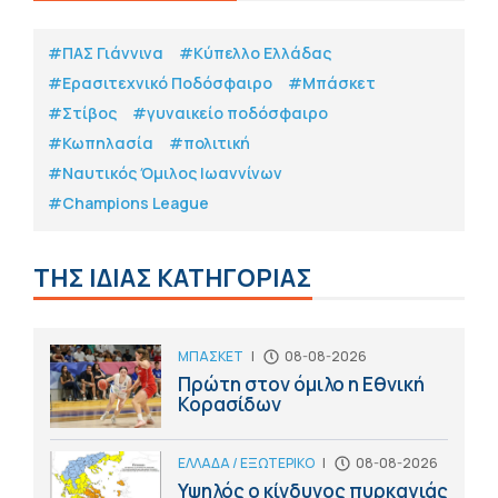
#ΠΑΣ Γιάννινα
#Κύπελλο Ελλάδας
#Eρασιτεχνικό Ποδόσφαιρο
#Μπάσκετ
#Στίβος
#γυναικείο ποδόσφαιρο
#Κωπηλασία
#πολιτική
#Ναυτικός Όμιλος Ιωαννίνων
#Champions League
ΤΗΣ ΙΔΙΑΣ ΚΑΤΗΓΟΡΙΑΣ
ΜΠΑΣΚΕΤ
|
08-08-2026
Πρώτη στον όμιλο η Εθνική
Κορασίδων
ΕΛΛΑΔΑ / ΕΞΩΤΕΡΙΚΟ
|
08-08-2026
Υψηλός ο κίνδυνος πυρκαγιάς