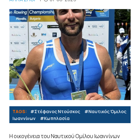
TAGS:
#Στέφανος Ντούσκος
#Ναυτικός Όμιλος
Ιωαννίνων
#Κωπηλασία
Η οικογένεια του Ναυτικού Ομίλου Ιωαννίνων