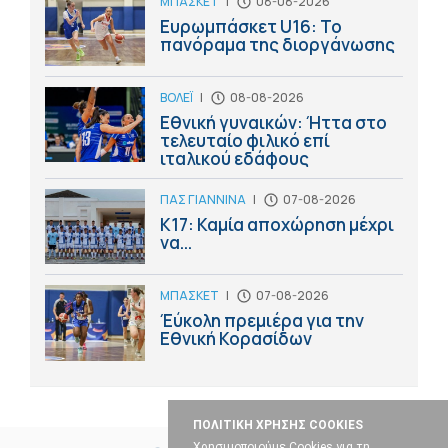
ΜΠΑΣΚΕΤ
|
08-08-2026
Ευρωμπάσκετ U16: Το
πανόραμα της διοργάνωσης
ΒΟΛΕΪ
|
08-08-2026
Εθνική γυναικών: Ήττα στο
τελευταίο φιλικό επί
ιταλικού εδάφους
ΠΑΣ ΓΙΑΝΝΙΝΑ
|
07-08-2026
Κ17: Καμία αποχώρηση μέχρι
να...
ΜΠΑΣΚΕΤ
|
07-08-2026
Έύκολη πρεμιέρα για την
Εθνική Κορασίδων
ΠΟΛΙΤΙΚΗ ΧΡΗΣΗΣ COOKIES
Χρησιμοποιούμε Cookies για τη