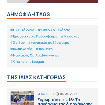
ΔΗΜΟΦΙΛΗ TAGS
#ΠΑΣ Γιάννινα
#Κύπελλο Ελλάδας
#Eρασιτεχνικό Ποδόσφαιρο
#Μπάσκετ
#Στίβος
#γυναικείο ποδόσφαιρο
#Κωπηλασία
#πολιτική
#Ναυτικός Όμιλος Ιωαννίνων
#Champions League
ΤΗΣ ΙΔΙΑΣ ΚΑΤΗΓΟΡΙΑΣ
ΜΠΑΣΚΕΤ
|
08-08-2026
Ευρωμπάσκετ U16: Το
πανόραμα της διοργάνωσης