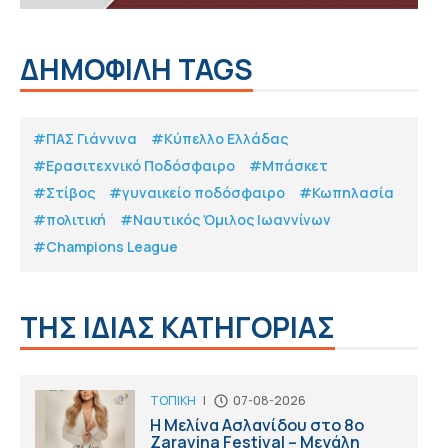
ΔΗΜΟΦΙΛΗ TAGS
#ΠΑΣ Γιάννινα
#Κύπελλο Ελλάδας
#Eρασιτεχνικό Ποδόσφαιρο
#Μπάσκετ
#Στίβος
#γυναικείο ποδόσφαιρο
#Κωπηλασία
#πολιτική
#Ναυτικός Όμιλος Ιωαννίνων
#Champions League
ΤΗΣ ΙΔΙΑΣ ΚΑΤΗΓΟΡΙΑΣ
ΤΟΠΙΚΗ
|
07-08-2026
Η Μελίνα Ασλανίδου στο 8ο
Zaravina Festival – Μεγάλη