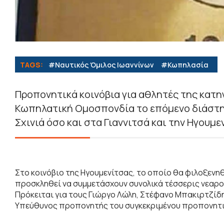
TAGS:
#Ναυτικός Όμιλος Ιωαννίνων
#Κωπηλασία
Προπονητικά κοινόβια για αθλητές της κατη
Κωπηλατική Ομοσπονδία το επόμενο διάστη
Σχινιά όσο και στα Γιαννιτσά και την Ηγουμε
Στο κοινόβιο της Ηγουμενίτσας, το οποίο θα φιλοξενηθε
προσκληθεί να συμμετάσχουν συνολικά τέσσερις νεαροί
Πρόκειται για τους Γιώργο Λώλη, Στέφανο Μπακιρτζίδη
Υπεύθυνος προπονητής του συγκεκριμένου προπονητικ