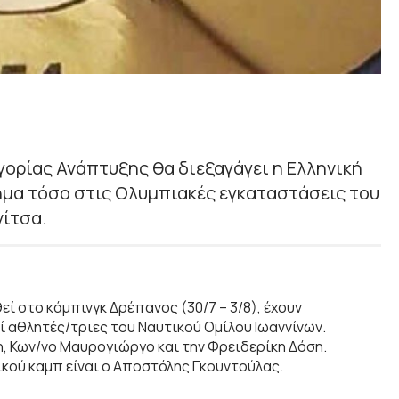
γορίας Ανάπτυξης θα διεξαγάγει η Ελληνική
μα τόσο στις Ολυμπιακές εγκαταστάσεις του
νίτσα.
ί στο κάμπινγκ Δρέπανος (30/7 – 3/8), έχουν
 αθλητές/τριες του Ναυτικού Ομίλου Ιωαννίνων.
, Κων/νο Μαυρογιώργο και την Φρειδερίκη Δόση.
ού καμπ είναι ο Αποστόλης Γκουντούλας.