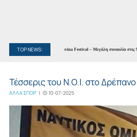
TOP NEWS:
ίνα Ασλανίδου στο 8ο Zaravina Festival – Μεγάλη συναυλία στις 9 Αυγού
Τέσσερις του Ν.Ο.Ι. στο Δρέπανο
ΑΛΛΑ ΣΠΟΡ
|
10-07-2025