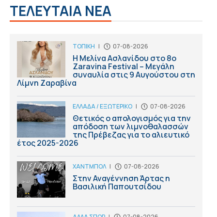
ΤΕΛΕΥΤΑΙΑ ΝΕΑ
ΤΟΠΙΚΗ
|
07-08-2026
Η Μελίνα Ασλανίδου στο 8ο
Zaravina Festival – Μεγάλη
συναυλία στις 9 Αυγούστου στη
Λίμνη Ζαραβίνα
ΕΛΛΑΔΑ / ΕΞΩΤΕΡΙΚΟ
|
07-08-2026
Θετικός ο απολογισμός για την
απόδοση των λιμνοθαλασσών
της Πρέβεζας για το αλιευτικό
έτος 2025-2026
ΧΑΝΤΜΠΟΛ
|
07-08-2026
Στην Αναγέννηση Άρτας η
Βασιλική Παπουτσίδου
ΑΛΛΑ ΣΠΟΡ
|
07-08-2026