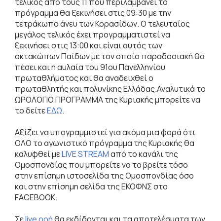
τελικός από τους 11 που περιλαμβάνει το
πρόγραμμα θα ξεκινήσει στις 09:30 με την
τετράκωπο άνευ των Κορασίδων. Ο τελευταίος
μεγάλος τελικός έχει προγραμματιστεί να
ξεκινήσει στις 13:00 και είναι αυτός των
οκτακώπων Παίδων με τον οποίο παραδοσιακή θα
πέσει και η αυλαία του 91ου Πανελληνίου
πρωταθλήματος και θα αναδειχθεί ο
πρωταθλητής και πολυνίκης Ελλάδας.Αναλυτικά το
ΩΡΟΛΟΓΙΟ ΠΡΟΓΡΑΜΜΑ της Κυριακής μπορείτε να
το δείτε
ΕΔΩ
.
Αξίζει να υπογραμμιστεί για ακόμα μια φορά ότι
ΟΛΟ το αγωνιστικό πρόγραμμα της Κυριακής θα
καλυφθεί με
LIVE STREAM
από το κανάλι της
Ομοσπονδίας που μπορείτε να το βρείτε τόσο
στην επίσημη ιστοσελίδα της Ομοσπονδίας όσο
και στην επίσημη σελίδα της ΕΚΟΦΝΣ στο
FACEBOOK.
Σε
live ροή
θα εκδίδονται και τα αποτελέσματα των