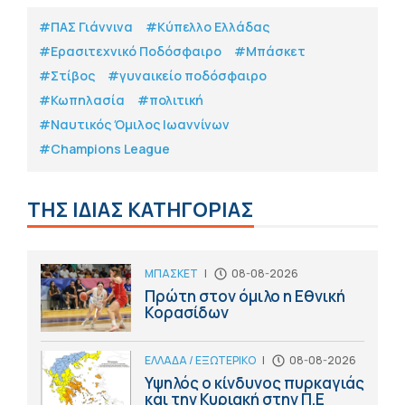
#ΠΑΣ Γιάννινα
#Κύπελλο Ελλάδας
#Eρασιτεχνικό Ποδόσφαιρο
#Μπάσκετ
#Στίβος
#γυναικείο ποδόσφαιρο
#Κωπηλασία
#πολιτική
#Ναυτικός Όμιλος Ιωαννίνων
#Champions League
ΤΗΣ ΙΔΙΑΣ ΚΑΤΗΓΟΡΙΑΣ
ΜΠΑΣΚΕΤ
|
08-08-2026
Πρώτη στον όμιλο η Εθνική
Κορασίδων
ΕΛΛΑΔΑ / ΕΞΩΤΕΡΙΚΟ
|
08-08-2026
Υψηλός ο κίνδυνος πυρκαγιάς
και την Κυριακή στην Π.Ε