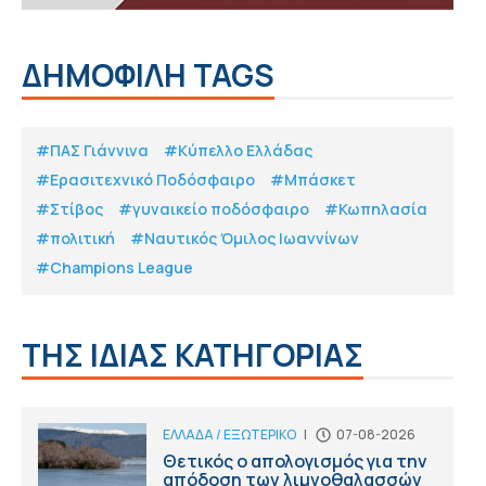
ΔΗΜΟΦΙΛΗ TAGS
#ΠΑΣ Γιάννινα
#Κύπελλο Ελλάδας
#Eρασιτεχνικό Ποδόσφαιρο
#Μπάσκετ
#Στίβος
#γυναικείο ποδόσφαιρο
#Κωπηλασία
#πολιτική
#Ναυτικός Όμιλος Ιωαννίνων
#Champions League
ΤΗΣ ΙΔΙΑΣ ΚΑΤΗΓΟΡΙΑΣ
ΕΛΛΑΔΑ / ΕΞΩΤΕΡΙΚΟ
|
07-08-2026
Θετικός ο απολογισμός για την
απόδοση των λιμνοθαλασσών