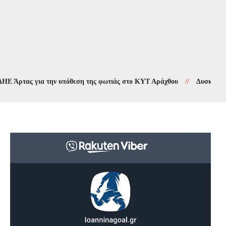
ας για την υπόθεση της φωτιάς στο ΚΥΤ Αράχθου
//
Δυσκολεύει η πρ