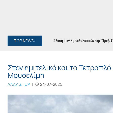
TOP NEWS:
ς ο απολογισμός για την απόδοση των λιμνοθαλασσών της Πρέβεζας για το
Στον ημιτελικό και το Τετραπλό
Μουσελίμη
ΑΛΛΑ ΣΠΟΡ
|
24-07-2025