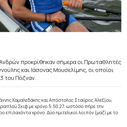
ν Ανδρών προκρίθηκαν σήμερα οι Πρωταθλητές
ννούλης και Ιάσονας Μουσελίμης, οι οποίοι
3 του Πόζναν.
Ιωάννης Καμαλεδάκης και Απόστολος Σταύρος Αλεξίου,
ραπλού Σκιφ με χρόνο 5:50.27, ωστόσο πήρε την
ο επιλαχόντα χρόνο. Δύο ημιτελικοί λοιπόν (μαζί με το