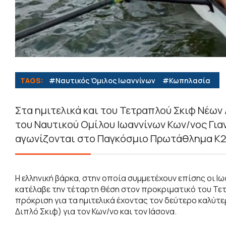
TAGS:
#Ναυτικός Όμιλος Ιωαννίνων
#Κωπηλασία
Στα ημιτελικά και του Τετραπλού Σκιφ Νέω
του Ναυτικού Ομίλου Ιωαννίνων Κων/νος Για
αγωνίζονται στο Παγκόσμιο Πρωτάθλημα Κ2
Η ελληνική βάρκα, στην οποία συμμετέχουν επίσης οι 
κατέλαβε την τέταρτη θέση στον προκριματικό του Τετ
πρόκριση για τα ημιτελικά έχοντας τον δεύτερο καλύτερ
Διπλό Σκιφ) για τον Κων/νο και τον Ιάσονα.