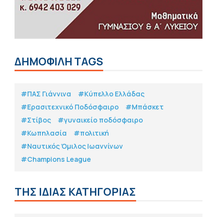
ΔΗΜΟΦΙΛΗ TAGS
#ΠΑΣ Γιάννινα
#Κύπελλο Ελλάδας
#Eρασιτεχνικό Ποδόσφαιρο
#Μπάσκετ
#Στίβος
#γυναικείο ποδόσφαιρο
#Κωπηλασία
#πολιτική
#Ναυτικός Όμιλος Ιωαννίνων
#Champions League
ΤΗΣ ΙΔΙΑΣ ΚΑΤΗΓΟΡΙΑΣ