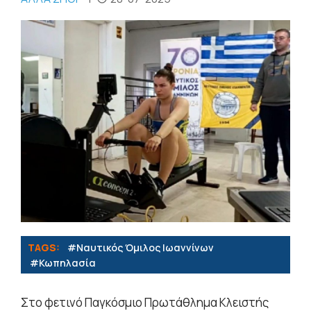
TAGS:
#Ναυτικός Όμιλος Ιωαννίνων
#Κωπηλασία
Στο φετινό Παγκόσμιο Πρωτάθλημα Κλειστής