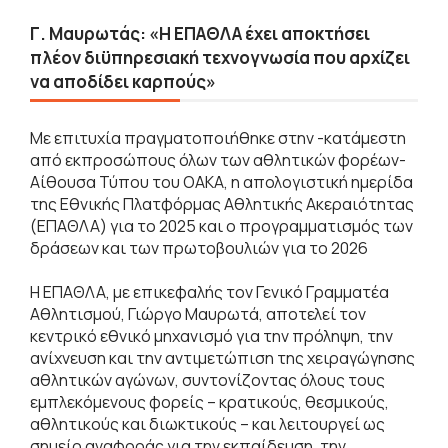
Γ. Μαυρωτάς: «Η ΕΠΑΘΛΑ έχει αποκτήσει
πλέον διϋπηρεσιακή τεχνογνωσία που αρχίζει
να αποδίδει καρπούς»
Με επιτυχία πραγματοποιήθηκε στην -κατάμεστη
από εκπροσώπους όλων των αθλητικών φορέων-
Αίθουσα Τύπου του ΟΑΚΑ, η απολογιστική ημερίδα
της Εθνικής Πλατφόρμας Αθλητικής Ακεραιότητας
(ΕΠΑΘΛΑ) για το 2025 και ο προγραμματισμός των
δράσεων και των πρωτοβουλιών για το 2026
Η ΕΠΑΘΛΑ, με επικεφαλής τον Γενικό Γραμματέα
Αθλητισμού, Γιώργο Μαυρωτά, αποτελεί τον
κεντρικό εθνικό μηχανισμό για την πρόληψη, την
ανίχνευση και την αντιμετώπιση της χειραγώγησης
αθλητικών αγώνων, συντονίζοντας όλους τους
εμπλεκόμενους φορείς – κρατικούς, θεσμικούς,
αθλητικούς και διωκτικούς – και λειτουργεί ως
σημείο αναφοράς για την εκπαίδευση, την