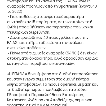
πλατφόρμα και τα κανάλια της ΕΠΑΘΛΑ, ενώ 15
αναφορές προήλθαν από τη Sportradar (έναντι 40
το 2022).
• Για υποθέσεις στοιχηματικού χαρακτήρα
συντάχθηκαν 15 πορίσματα, εκ των οποίων τα 6
(40%) προωθήθηκαν για περαιτέρω ποινική και
πειθαρχική διερεύνηση.
• Διεκπεραιώθηκαν 40 παραγγελίες προς την
ΕΛ.ΑΣ. και τα Πρωτοδικεία για την ανάλυση
σχετικών υποθέσεων.
• Πάνω από τις μισές αναφορές (54/101) δεν είχαν
στοιχηματικό χαρακτήρα, αλλά αφορούσαν κυρίως
καταγγελίες παραβίασης κανονισμών.
«Η ΕΠΑΘΛΑ δίνει έμφαση στη διεθνή εκπροσώπηση
και στην ενεργό συμμετοχή στα διεθνή κέντρα
λήψης αποφάσεων. Το modus operandi, με βάση και
τη διεθνή εμπειρία, περιλαμβάνει τα στάδια:
Πληροφορία, Παρακολούθηση, Επιχείρηση,
Κατάσχεση, Ανάλυση και Αποδείξεις», σημείωσε
χαρακτηριστικά o γ.γ.Αθλητισμού.