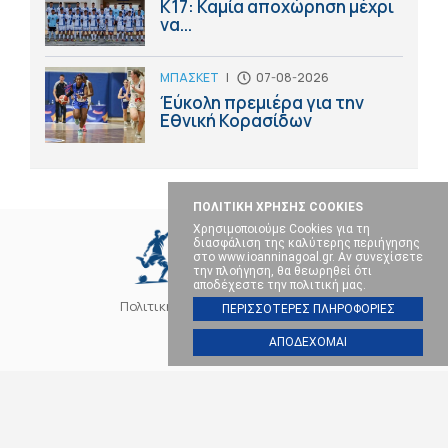
Κ17: Καμία αποχώρηση μέχρι
να...
ΜΠΑΣΚΕΤ
|
07-08-2026
Έύκολη πρεμιέρα για την
Εθνική Κορασίδων
ΠΟΛΙΤΙΚΗ ΧΡΗΣΗΣ COOKIES
Χρησιμοποιούμε Cookies για τη
διασφάλιση της καλύτερης περιήγησης
στο www.ioanninagoal.gr. Αν συνεχίσετε
την πλοήγηση, θα θεωρηθεί ότι
αποδέχεστε την πολιτική μας.
Πολιτική Cookies
Επικοινωνία
ΠΕΡΙΣΣΟΤΕΡΕΣ ΠΛΗΡΟΦΟΡΙΕΣ
ΑΠΟΔΕΧΟΜΑΙ
SOCIAL MEDIA