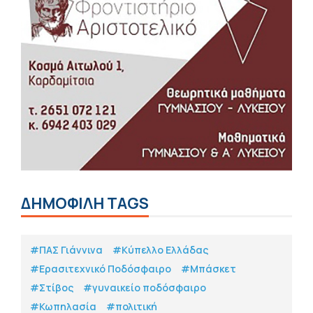
ΔΗΜΟΦΙΛΗ TAGS
#ΠΑΣ Γιάννινα
#Κύπελλο Ελλάδας
#Eρασιτεχνικό Ποδόσφαιρο
#Μπάσκετ
#Στίβος
#γυναικείο ποδόσφαιρο
#Κωπηλασία
#πολιτική