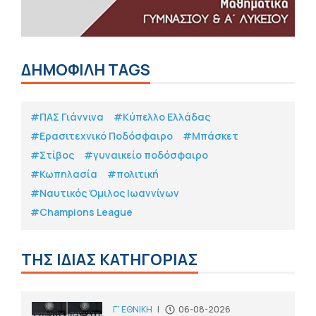
ΔΗΜΟΦΙΛΗ TAGS
#ΠΑΣ Γιάννινα
#Κύπελλο Ελλάδας
#Eρασιτεχνικό Ποδόσφαιρο
#Μπάσκετ
#Στίβος
#γυναικείο ποδόσφαιρο
#Κωπηλασία
#πολιτική
#Ναυτικός Όμιλος Ιωαννίνων
#Champions League
ΤΗΣ ΙΔΙΑΣ ΚΑΤΗΓΟΡΙΑΣ
Γ' ΕΘΝΙΚΗ
|
06-08-2026