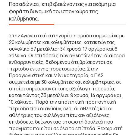
Ποσειδώνια», επιβεβαιώνοντας για ακόμη μία
φορά τη δυναμική του στον χώρο της
κολύμβησης.
Στην Αγωνιστική κατηγορία, η ομάδα συμμετείχε με
20 κολυμβητές και κολυμβήτριες, κατακτώντας
συνολικά 57 μετάλλια: 34 χρυσά, 17 αργυρά και 6
χάλκινα. Οι επιδόσεις των αθλητών ήταν ιδιαίτερα
ενθαρρυντικές, δεδομένου ότι βρίσκονται σε
περίοδο έντονης προετοιμασίας. Στην
Προαγωνιστική και Μίνι κατηγορία, ο ΠΑΣ
συμμετείχε με 30 κολυμβητές και κολυμβήτριες, οι
οποίοι σημείωσαν επίσης αξιόλογη παρουσία,
κατακτώντας 33 μετάλλια: 9 χρυσά, 14 αργυρά και
10 χάλκινα. "Παρά την απαιτητική προπονητική
περίοδο που διανύουν, όλοι οι αθλητές και οι
αθλήτριες του συλλόγου πέτυχαν αξιόλογες
επιδόσεις, δείχνοντας τη σωστή δουλειά που
πραγματοποιείται σε όλα τα επίπεδα. Ξεχωριστή
διάκριση για τον σύλλογο αποτέλεσε η ανάδειξη