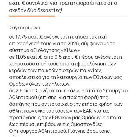
εκατ.€ συνολικά, για πρώτη φορά έπειτα από
σχεδόν δύο δεκαετίες!
Συγκεκριμένα:
σε 17,75 εκατ.€ ανέρχεται η ετήσια τακτική
επιχορήγησή τους για το 2026, σύμφωνα με το
σύστημα αξιολόγησης «Χίλων»
σε 11,05 εκατ.€, από 9,5 εκατ.€ πέρσι, ανέρχεται η
χρηματοδότησή τους από τη φορολόγηση των
κερδών των παικτών τυχερών παιγνίων,
αποκλειστικά για τη λειτουργία των Εθνικών μας
Ομάδων όλων των ηλικιών,
σε 2,5 εκατ.€ ανέρχεται η κάλυψη από το Υπουργείο
Αθλητισμού (επίσης, για πρώτη φορά) της
δαπάνης που αντιστοιχεί στην ετήσια χρήση των
αθλητικών εγκαταστάσεων των ΕΑΚ, για τις
προπονήσεις των Εθνικών μας Ομάδων, η οποία
έως πέρυσι επιβάρυνε τις Ομοσπονδίες!
Ο Υπουργός Αθλητισμού, Γιάννης Βρούτσης,