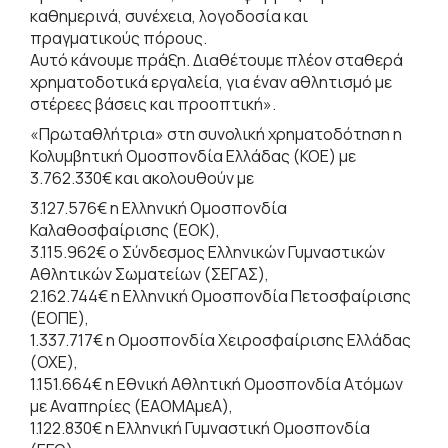
καθημερινά, συνέχεια, λογοδοσία και
πραγματικούς πόρους.
Αυτό κάνουμε πράξη. Διαθέτουμε πλέον σταθερά
χρηματοδοτικά εργαλεία, για έναν αθλητισμό με
στέρεες βάσεις και προοπτική».
«Πρωταθλήτρια» στη συνολική χρηματοδότηση η
Κολυμβητική Ομοσπονδία Ελλάδας (ΚΟΕ) με
3.762.330€ και ακολουθούν με
3.127.576€ η Ελληνική Ομοσπονδία
Καλαθοσφαίρισης (ΕΟΚ),
3.115.962€ ο Σύνδεσμος Ελληνικών Γυμναστικών
Αθλητικών Σωματείων (ΣΕΓΑΣ),
2.162.744€ η Ελληνική Ομοσπονδία Πετοσφαίρισης
(ΕΟΠΕ),
1.337.717€ η Ομοσπονδία Χειροσφαίρισης Ελλάδας
(ΟΧΕ),
1.151.664€ η Εθνική Αθλητική Ομοσπονδία Ατόμων
με Αναπηρίες (ΕΑΟΜΑμεΑ),
1.122.830€ η Ελληνική Γυμναστική Ομοσπονδία