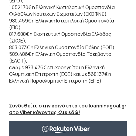
(ΕΓΟ),
1.052.170€ η Ελληνική Κωπηλατική Ομοσπονδία
Φιλάθλων Ναυτικών Σωματείων (ΕΚΟΦΝΣ),
980.459€ η Ελληνική Ιστιοπλοϊκή Ομοσπονδία
(ΕΙΟ),
817.608€ η Σκοπευτική Ομοσπονδία Ελλάδας
(ΣΚΟΕ),
803.073€ η Ελληνική Ομοσπονδία Πάλης (ΕΟΠ),
589.486€ η Ελληνική Ομοσπονδία Τάεκβοντο
(ΕΛΟΤ),
ενώ με 973.476€ επιχορηγείται η Ελληνική
Ολυμπιακή Επιτροπή (ΕΟΕ) και με 568.137€ η
Ελληνική Παραολυμπική Επιτροπή (ΕΠΕ).
Συνδεθείτε στην κοινότητα του Ioanninagoal.gr
στο Viber κάνοντας κλικ εδώ!