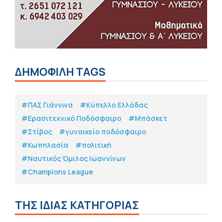
ΔΗΜΟΦΙΛΗ TAGS
#ΠΑΣ Γιάννινα
#Κύπελλο Ελλάδας
#Eρασιτεχνικό Ποδόσφαιρο
#Μπάσκετ
#Στίβος
#γυναικείο ποδόσφαιρο
#Κωπηλασία
#πολιτική
#Ναυτικός Όμιλος Ιωαννίνων
#Champions League
ΤΗΣ ΙΔΙΑΣ ΚΑΤΗΓΟΡΙΑΣ