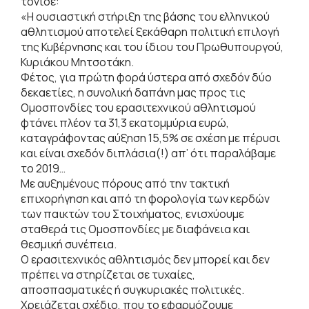
τόνισε:
«Η ουσιαστική στήριξη της βάσης του ελληνικού
αθλητισμού αποτελεί ξεκάθαρη πολιτική επιλογή
της Κυβέρνησης και του ίδιου του Πρωθυπουργού,
Κυριάκου Μητσοτάκη.
Φέτος, για πρώτη φορά ύστερα από σχεδόν δύο
δεκαετίες, η συνολική δαπάνη μας προς τις
Ομοσπονδίες του ερασιτεχνικού αθλητισμού
φτάνει πλέον τα 31,3 εκατομμύρια ευρώ,
καταγράφοντας αύξηση 15,5% σε σχέση με πέρυσι
και είναι σχεδόν διπλάσια(!) απ’ ότι παραλάβαμε
το 2019…
Με αυξημένους πόρους από την τακτική
επιχορήγηση και από τη φορολογία των κερδών
των παικτών του Στοιχήματος, ενισχύουμε
σταθερά τις Ομοσπονδίες με διαφάνεια και
θεσμική συνέπεια.
Ο ερασιτεχνικός αθλητισμός δεν μπορεί και δεν
πρέπει να στηρίζεται σε τυχαίες,
αποσπασματικές ή συγκυριακές πολιτικές.
Χρειάζεται σχέδιο, που το εφαρμόζουμε