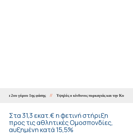
α 2ου γύρου 1ης φάσης
//
Υψηλός ο κίνδυνος πυρκαγιάς και την Κυριακή στη
Στα 31,3 εκατ.€ η φετινή στήριξη
προς τις αθλητικές Ομοσπονδίες,
αυξημένη κατά 15,5%