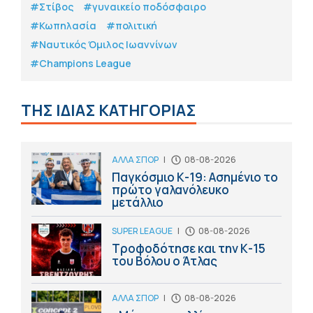
#Στίβος
#γυναικείο ποδόσφαιρο
#Κωπηλασία
#πολιτική
#Ναυτικός Όμιλος Ιωαννίνων
#Champions League
ΤΗΣ ΙΔΙΑΣ ΚΑΤΗΓΟΡΙΑΣ
ΑΛΛΑ ΣΠΟΡ
|
08-08-2026
Παγκόσμιο Κ-19: Ασημένιο το
πρώτο γαλανόλευκο
μετάλλιο
SUPER LEAGUE
|
08-08-2026
Τροφοδότησε και την Κ-15
του Βόλου ο Άτλας
ΑΛΛΑ ΣΠΟΡ
|
08-08-2026