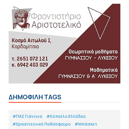
ΔΗΜΟΦΙΛΗ TAGS
#ΠΑΣ Γιάννινα
#Κύπελλο Ελλάδας
#Eρασιτεχνικό Ποδόσφαιρο
#Μπάσκετ