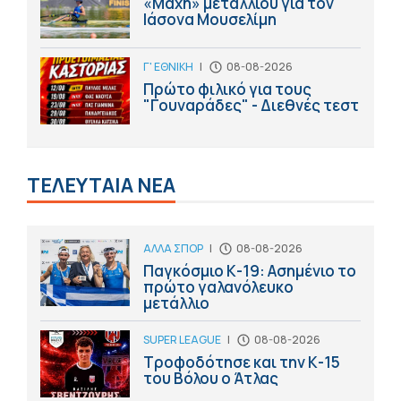
«Μάχη» μεταλλίου για τον
Ιάσονα Μουσελίμη
Γ' ΕΘΝΙΚΗ
|
08-08-2026
Πρώτο φιλικό για τους
"Γουναράδες" - Διεθνές τεστ
ΤΕΛΕΥΤΑΙΑ ΝΕΑ
ΑΛΛΑ ΣΠΟΡ
|
08-08-2026
Παγκόσμιο Κ-19: Ασημένιο το
πρώτο γαλανόλευκο
μετάλλιο
SUPER LEAGUE
|
08-08-2026
Τροφοδότησε και την Κ-15
του Βόλου ο Άτλας