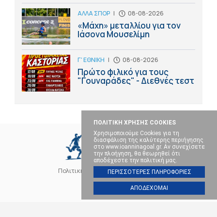
ΑΛΛΑ ΣΠΟΡ
|
08-08-2026
«Μάχη» μεταλλίου για τον
Ιάσονα Μουσελίμη
Γ' ΕΘΝΙΚΗ
|
08-08-2026
Πρώτο φιλικό για τους
"Γουναράδες" - Διεθνές τεστ
ΠΟΛΙΤΙΚΗ ΧΡΗΣΗΣ COOKIES
Χρησιμοποιούμε Cookies για τη
διασφάλιση της καλύτερης περιήγησης
στο www.ioanninagoal.gr. Αν συνεχίσετε
την πλοήγηση, θα θεωρηθεί ότι
αποδέχεστε την πολιτική μας.
Πολιτική Cookies
Επικοινωνία
ΠΕΡΙΣΣΟΤΕΡΕΣ ΠΛΗΡΟΦΟΡΙΕΣ
ΑΠΟΔΕΧΟΜΑΙ
SOCIAL MEDIA