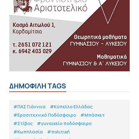
ΔΗΜΟΦΙΛΗ TAGS
#ΠΑΣ Γιάννινα
#Κύπελλο Ελλάδας
#Eρασιτεχνικό Ποδόσφαιρο
#Μπάσκετ
#Στίβος
#γυναικείο ποδόσφαιρο
#Κωπηλασία
#πολιτική