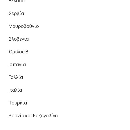
Ελλάδα
Σερβία
Μαυροβούνιο
Σλοβενία
Όμιλος Β
Ισπανία
Γαλλία
Ιταλία
Τουρκία
Βοσνία και Ερζεγοβίνη