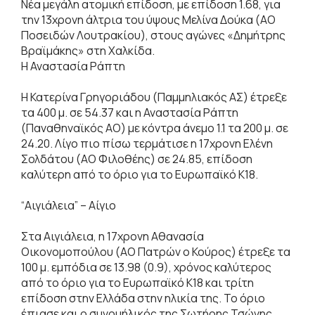
Νέα μεγάλη ατομική επίδοση, με επίδοση 1.68, για
την 13χρονη άλτρια του ύψους Μελίνα Δούκα (ΑΟ
Ποσειδών Λουτρακίου), στους αγώνες «Δημήτρης
Βραϊμάκης» στη Χαλκίδα.
Η Αναστασία Ράπτη
Η Κατερίνα Γρηγοριάδου (Παμμηλιακός ΑΣ) έτρεξε
τα 400 μ. σε 54.37 και η Αναστασία Ράπτη
(Παναθηναϊκός ΑΟ) με κόντρα άνεμο 1.1 τα 200 μ. σε
24.20. Λίγο πιο πίσω τερμάτισε η 17χρονη Ελένη
Σολδάτου (ΑΟ Φιλοθέης) σε 24.85, επίδοση
καλύτερη από το όριο για το Ευρωπαϊκό Κ18.
“Αιγιάλεια” – Αίγιο
Στα Αιγιάλεια, η 17χρονη Αθανασία
Οικονομοπούλου (ΑΟ Πατρών ο Κούρος) έτρεξε τα
100 μ. εμπόδια σε 13.98 (0.9), χρόνος καλύτερος
από το όριο για το Ευρωπαϊκό Κ18 και τρίτη
επίδοση στην Ελλάδα στην ηλικία της. Το όριο
έπιασε και ο συνομήλικός της Σωτήρης Τσώνης