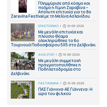
Πλημμύρισε από κόσμο και
παλμό η Λίμνη Ζαραβίνα –
Απόλυτη επιτυχία για το 8ο
Zaravina Festival με τη Μελίνα Ασλανίδου
ΕΡΑΣΙΤΕΧΝΙΚΟ
|
10-08-2026
Με μεγάλη επιτυχία και
πλούσιο θέαμα
ολοκληρώθηκε το 6ο
Τουρνουά Ποδοσφαίρου 5Χ5 στο Δελβινάκι
ΑΛΛΑ ΣΠΟΡ
|
10-08-2026
Με μεγάλη συμμετοχή
πραγματοποιήθηκε η
Ποδηλατοδρομία στο
Δελβινάκι
ΠΑΣ ΓΙΑΝΝΙΝΑ
|
10-08-2026
ΠΑΣ Γιάννινα-ΑΕ Γιάννενα: Η
ώρα του φιλικού