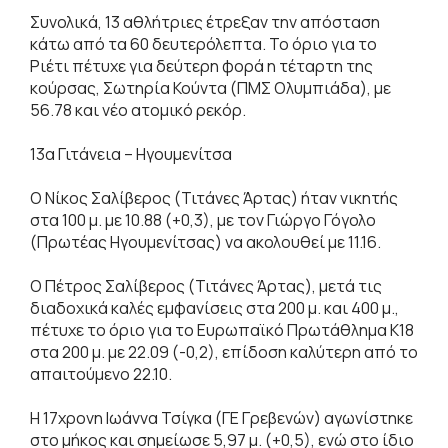
Συνολικά, 13 αθλήτριες έτρεξαν την απόσταση
κάτω από τα 60 δευτερόλεπτα. Το όριο για το
Ριέτι πέτυχε για δεύτερη φορά η τέταρτη της
κούρσας, Σωτηρία Κούντα (ΠΜΣ Ολυμπιάδα), με
56.78 και νέο ατομικό ρεκόρ.
13α Γιτάνεια – Ηγουμενίτσα
Ο Νίκος Σαλίβερος (Τιτάνες Άρτας) ήταν νικητής
στα 100 μ. με 10.88 (+0,3), με τον Γιώργο Γόγολο
(Πρωτέας Ηγουμενίτσας) να ακολουθεί με 11.16.
Ο Πέτρος Σαλίβερος (Τιτάνες Άρτας), μετά τις
διαδοχικά καλές εμφανίσεις στα 200 μ. και 400 μ.,
πέτυχε το όριο για το Ευρωπαϊκό Πρωτάθλημα Κ18
στα 200 μ. με 22.09 (-0,2), επίδοση καλύτερη από το
απαιτούμενο 22.10.
Η 17χρονη Ιωάννα Τσίγκα (ΓΕ Γρεβενών) αγωνίστηκε
στο μήκος και σημείωσε 5,97 μ. (+0,5), ενώ στο ίδιο