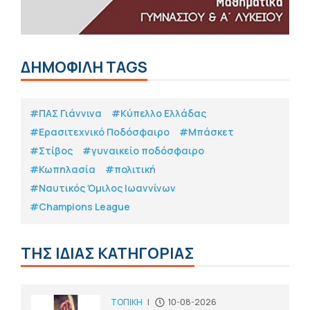
ΔΗΜΟΦΙΛΗ TAGS
#ΠΑΣ Γιάννινα
#Κύπελλο Ελλάδας
#Eρασιτεχνικό Ποδόσφαιρο
#Μπάσκετ
#Στίβος
#γυναικείο ποδόσφαιρο
#Κωπηλασία
#πολιτική
#Ναυτικός Όμιλος Ιωαννίνων
#Champions League
ΤΗΣ ΙΔΙΑΣ ΚΑΤΗΓΟΡΙΑΣ
ΤΟΠΙΚΗ
|
10-08-2026