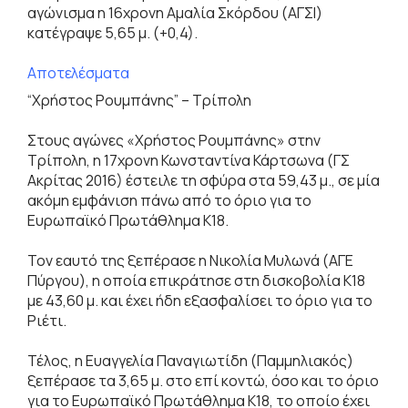
αγώνισμα η 16χρονη Αμαλία Σκόρδου (ΑΓΣΙ)
κατέγραψε 5,65 μ. (+0,4).
Αποτελέσματα
“Χρήστος Ρουμπάνης” – Τρίπολη
Στους αγώνες «Χρήστος Ρουμπάνης» στην
Τρίπολη, η 17χρονη Κωνσταντίνα Κάρτσωνα (ΓΣ
Ακρίτας 2016) έστειλε τη σφύρα στα 59,43 μ., σε μία
ακόμη εμφάνιση πάνω από το όριο για το
Ευρωπαϊκό Πρωτάθλημα Κ18.
Τον εαυτό της ξεπέρασε η Νικολία Μυλωνά (ΑΓΕ
Πύργου), η οποία επικράτησε στη δισκοβολία Κ18
με 43,60 μ. και έχει ήδη εξασφαλίσει το όριο για το
Ριέτι.
Τέλος, η Ευαγγελία Παναγιωτίδη (Παμμηλιακός)
ξεπέρασε τα 3,65 μ. στο επί κοντώ, όσο και το όριο
για το Ευρωπαϊκό Πρωτάθλημα Κ18, το οποίο έχει