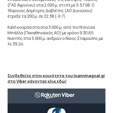
(ΓΑΣ Αγρινίου) στα 2.000 μ. στιπλ με 5.57.08. Ο
16χρονος Δημήτρης Δοβλέτης (ΑΟ Διονύσου)
έτρεξε τα 200 μ. σε 22.38 (-0.7).
Καλή κούρσα στα στα 3.000 μ. από την Ντενίσα
Μπάλλα (Παναθηναϊκός ΑΟ) με χρόνο 9.30.65.
Νικητής στα 5.000 μ. ανδρών ο Νίκος Σταμούλης με
14.39.24.
Συνδεθείτε στην κοινότητα του Ioanninagoal.gr
στο Viber κάνοντας κλικ εδώ!