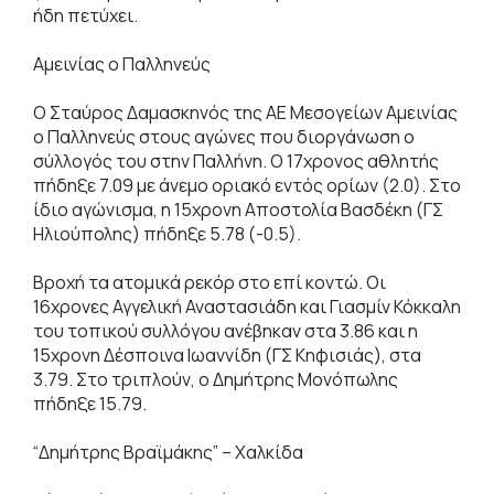
ήδη πετύχει.
Αμεινίας ο Παλληνεύς
Ο Σταύρος Δαμασκηνός της ΑΕ Μεσογείων Αμεινίας
ο Παλληνεύς στους αγώνες που διοργάνωση ο
σύλλογός του στην Παλλήνη. Ο 17χρονος αθλητής
πήδηξε 7.09 με άνεμο οριακό εντός ορίων (2.0). Στο
ίδιο αγώνισμα, η 15χρονη Αποστολία Βασδέκη (ΓΣ
Ηλιούπολης) πήδηξε 5.78 (-0.5).
Βροχή τα ατομικά ρεκόρ στο επί κοντώ. Οι
16χρονες Αγγελική Αναστασιάδη και Γιασμίν Κόκκαλη
του τοπικού συλλόγου ανέβηκαν στα 3.86 και η
15χρονη Δέσποινα Ιωαννίδη (ΓΣ Κηφισιάς), στα
3.79. Στο τριπλούν, ο Δημήτρης Μονόπωλης
πήδηξε 15.79.
“Δημήτρης Βραϊμάκης” – Χαλκίδα