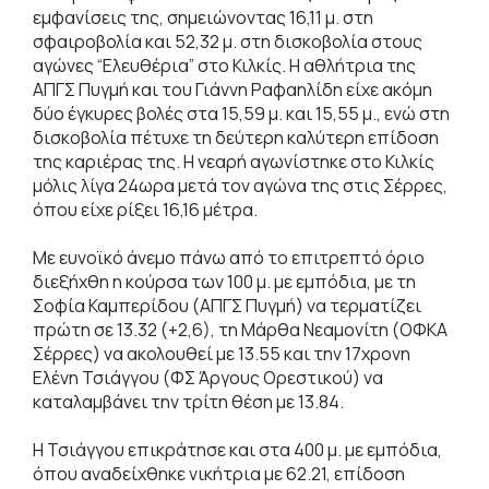
εμφανίσεις της, σημειώνοντας 16,11 μ. στη
σφαιροβολία και 52,32 μ. στη δισκοβολία στους
αγώνες “Ελευθέρια” στο Κιλκίς. Η αθλήτρια της
ΑΠΓΣ Πυγμή και του Γιάννη Ραφαηλίδη είχε ακόμη
δύο έγκυρες βολές στα 15,59 μ. και 15,55 μ., ενώ στη
δισκοβολία πέτυχε τη δεύτερη καλύτερη επίδοση
της καριέρας της. Η νεαρή αγωνίστηκε στο Κιλκίς
μόλις λίγα 24ωρα μετά τον αγώνα της στις Σέρρες,
όπου είχε ρίξει 16,16 μέτρα.
Με ευνοϊκό άνεμο πάνω από το επιτρεπτό όριο
διεξήχθη η κούρσα των 100 μ. με εμπόδια, με τη
Σοφία Καμπερίδου (ΑΠΓΣ Πυγμή) να τερματίζει
πρώτη σε 13.32 (+2,6), τη Μάρθα Νεαμονίτη (ΟΦΚΑ
Σέρρες) να ακολουθεί με 13.55 και την 17χρονη
Ελένη Τσιάγγου (ΦΣ Άργους Ορεστικού) να
καταλαμβάνει την τρίτη θέση με 13.84.
Η Τσιάγγου επικράτησε και στα 400 μ. με εμπόδια,
όπου αναδείχθηκε νικήτρια με 62.21, επίδοση