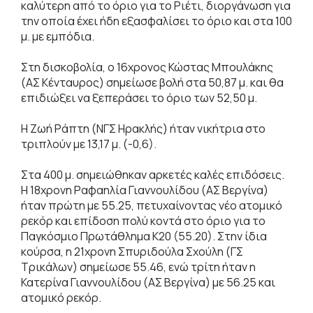
καλύτερη από το όριο για το Ριέτι, διοργάνωση για
την οποία έχει ήδη εξασφαλίσει το όριο και στα 100
μ. με εμπόδια.
Στη δισκοβολία, ο 16χρονος Κώστας Μπουλάκης
(ΑΣ Κένταυρος) σημείωσε βολή στα 50,87 μ. και θα
επιδιώξει να ξεπεράσει το όριο των 52,50 μ.
Η Ζωή Ράπτη (ΝΓΣ Ηρακλής) ήταν νικήτρια στο
τριπλούν με 13,17 μ. (-0,6).
Στα 400 μ. σημειώθηκαν αρκετές καλές επιδόσεις.
Η 18χρονη Ραφαηλία Γιαννουλίδου (ΑΣ Βεργίνα)
ήταν πρώτη με 55.25, πετυχαίνοντας νέο ατομικό
ρεκόρ και επίδοση πολύ κοντά στο όριο για το
Παγκόσμιο Πρωτάθλημα Κ20 (55.20). Στην ίδια
κούρσα, η 21χρονη Σπυριδούλα Σχούλη (ΓΣ
Τρικάλων) σημείωσε 55.46, ενώ τρίτη ήταν η
Κατερίνα Γιαννουλίδου (ΑΣ Βεργίνα) με 56.25 και
ατομικό ρεκόρ.