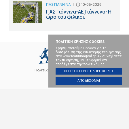
ΠΑΣ ΓΙΑΝΝΙΝΑ
|
10-08-2026
ΠΑΣ Γιάννινα-ΑΕ Γιάννενα: Η
ώρα του φιλικού
ΠΟΛΙΤΙΚΗ ΧΡΗΣΗΣ COOKIES
Χρησιμοποιούμε Cookies για τη
διασφάλιση της καλύτερης περιήγησης
στο www.ioanninagoal.gr. Αν συνεχίσετε
την πλοήγηση, θα θεωρηθεί ότι
αποδέχεστε την πολιτική μας.
Πολιτική Cookies
Επικοινωνία
ΠΕΡΙΣΣΟΤΕΡΕΣ ΠΛΗΡΟΦΟΡΙΕΣ
ΑΠΟΔΕΧΟΜΑΙ
SOCIAL MEDIA
ΠΑΣ ΓΙΑΝΝΙΝΑ
ΠΟΔΟΣΦΑΙΡΟ
ΜΠΑΣΚΕΤ
ΒΟΛΕΪ
ΧΑΝΤΜΠΟΛ
ΑΛΛΑ ΣΠΟΡ
ΕΠΙΚΑΙΡΟΤΗΤΑ