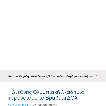
stival – Μεγάλη συναυλία στις 9 Αυγούστου στη Λίμνη Ζαραβίνα
//
Θετικός 
Η Διεθνής Ολυμπιακή Ακαδημία
παρουσίασε τα Βραβεία ΔΟΑ
ΑΛΛΑ ΣΠΟΡ
|
01-06-2026