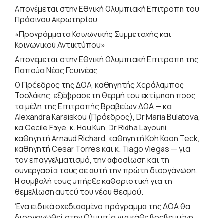
Απονέμεται στην Εθνική Ολυμπιακή Επιτροπή του
Πράσινου Ακρωτηρίου
«Προγράμματα Κοινωνικής Συμμετοχής και
Κοινωνικού Αντικτύπου»
Απονέμεται στην Εθνική Ολυμπιακή Επιτροπή της
Παπούα Νέας Γουινέας
Ο Πρόεδρος της ΔΟΑ, καθηγητής Χαράλαμπος
Τσολάκης, εξέφρασε τη θερμή του εκτίμηση προς
τα μέλη της Επιτροπής Βραβείων ΔΟΑ — κα
Alexandra Karaiskou (Πρόεδρος), Dr Maria Bulatova,
κα Cecile Faye, κ. Hou Kun, Dr Ridha Layouni,
καθηγητή Arnaud Richard, καθηγητή Koh Koon Teck,
καθηγητή Cesar Torres και κ. Tiago Viegas — για
τον επαγγελματισμό, την αφοσίωση και τη
συνεργασία τους σε αυτή την πρώτη διοργάνωση.
Η συμβολή τους υπήρξε καθοριστική για τη
θεμελίωση αυτού του νέου θεσμού.
Ένα ειδικά σχεδιασμένο πρόγραμμα της ΔΟΑ θα
διοργανωθεί στην Ολυμπία για κάθε βραβευμένη