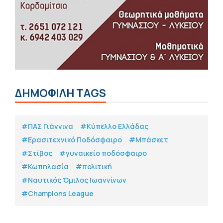
ΔΗΜΟΦΙΛΗ TAGS
#ΠΑΣ Γιάννινα
#Κύπελλο Ελλάδας
#Eρασιτεχνικό Ποδόσφαιρο
#Μπάσκετ
#Στίβος
#γυναικείο ποδόσφαιρο
#Κωπηλασία
#πολιτική
#Ναυτικός Όμιλος Ιωαννίνων
#Champions League