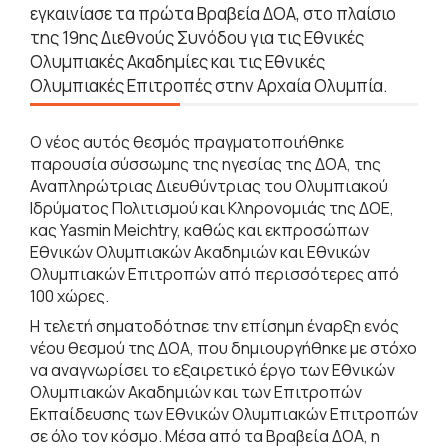
εγκαινίασε τα πρώτα Βραβεία ΔΟΑ, στο πλαίσιο
της 19ης Διεθνούς Συνόδου για τις Εθνικές
Ολυμπιακές Ακαδημίες και τις Εθνικές
Ολυμπιακές Επιτροπές στην Αρχαία Ολυμπία.
Ο νέος αυτός θεσμός πραγματοποιήθηκε
παρουσία σύσσωμης της ηγεσίας της ΔΟΑ, της
Αναπληρώτριας Διευθύντριας του Ολυμπιακού
Ιδρύματος Πολιτισμού και Κληρονομιάς της ΔΟΕ,
κας Yasmin Meichtry, καθώς και εκπροσώπων
Εθνικών Ολυμπιακών Ακαδημιών και Εθνικών
Ολυμπιακών Επιτροπών από περισσότερες από
100 χώρες.
Η τελετή σηματοδότησε την επίσημη έναρξη ενός
νέου θεσμού της ΔΟΑ, που δημιουργήθηκε με στόχο
να αναγνωρίσει το εξαιρετικό έργο των Εθνικών
Ολυμπιακών Ακαδημιών και των Επιτροπών
Εκπαίδευσης των Εθνικών Ολυμπιακών Επιτροπών
σε όλο τον κόσμο. Μέσα από τα Βραβεία ΔΟΑ, η