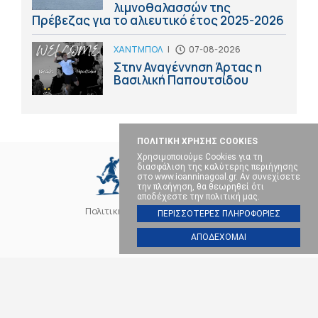
λιμνοθαλασσών της
Πρέβεζας για το αλιευτικό έτος 2025-2026
ΧΑΝΤΜΠΟΛ
|
07-08-2026
Στην Αναγέννηση Άρτας η
Βασιλική Παπουτσίδου
ΠΟΛΙΤΙΚΗ ΧΡΗΣΗΣ COOKIES
Χρησιμοποιούμε Cookies για τη
διασφάλιση της καλύτερης περιήγησης
στο www.ioanninagoal.gr. Αν συνεχίσετε
την πλοήγηση, θα θεωρηθεί ότι
αποδέχεστε την πολιτική μας.
Πολιτική Cookies
Επικοινωνία
ΠΕΡΙΣΣΟΤΕΡΕΣ ΠΛΗΡΟΦΟΡΙΕΣ
ΑΠΟΔΕΧΟΜΑΙ
SOCIAL MEDIA
ΠΑΣ ΓΙΑΝΝΙΝΑ
ΠΟΔΟΣΦΑΙΡΟ
ΜΠΑΣΚΕΤ
ΒΟΛΕΪ
ΧΑΝΤΜΠΟΛ