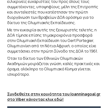
ειλικρινείς ευχαριστίες του προς όλους τους
συμμετέχοντες, υποψηφίους, μέλη της Επιτροπής
και συντελεστές που κατέστησαν την πρώτη
διοργάνωση των Βραβείων ΔΟΑ ορόσημο για το
δίκτυο της Ολυμπιακής Εκπαίδευσης.
Με την ευκαιρία αυτής της ξεχωριστής τελετής, η
ΔΟΑ τίμησε επίσης τη μακροχρόνια προσφορά
στην Ολυμπιακή Εκπαίδευση του Gert Portegier,
Ολυμπιονίκη από τη Νότια Αφρική, ο οποίος είχε
συμμετάσχει στην πρώτη Σύνοδο της ΔΟΑ το 1961.
Όταν το δίκτυο των Εθνικών Ολυμπιακών
Ακαδημιών μοιράζεται γνώση, καλές πρακτικές και
όραμα, ολόκληρο το Ολυμπιακό Κίνημα γίνεται
ισχυρότερο.
Συνδεθείτε στην κοινότητα του Ioanninagoal.gr
στο Viber κάνοντας κλικ εδώ!