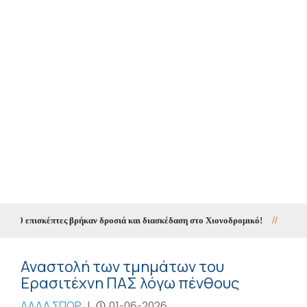
000 επισκέπτες βρήκαν δροσιά και διασκέδαση στο Χιονοδρομικό!
//
Σύλληψη
Αναστολή των τμημάτων του
Ερασιτέχνη ΠΑΣ λόγω πένθους
ΑΛΛΑ ΣΠΟΡ
|
01-06-2026