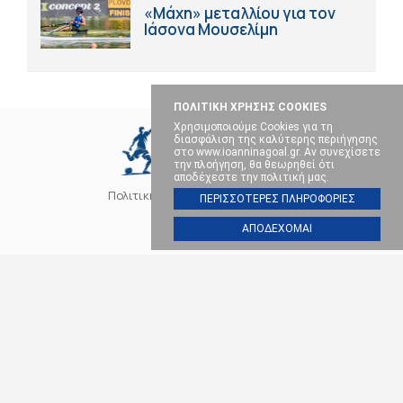
«Μάχη» μεταλλίου για τον
Ιάσονα Μουσελίμη
ΠΟΛΙΤΙΚΗ ΧΡΗΣΗΣ COOKIES
Χρησιμοποιούμε Cookies για τη
διασφάλιση της καλύτερης περιήγησης
στο www.ioanninagoal.gr. Αν συνεχίσετε
την πλοήγηση, θα θεωρηθεί ότι
αποδέχεστε την πολιτική μας.
Πολιτική Cookies
Επικοινωνία
ΠΕΡΙΣΣΟΤΕΡΕΣ ΠΛΗΡΟΦΟΡΙΕΣ
ΑΠΟΔΕΧΟΜΑΙ
SOCIAL MEDIA
ΠΑΣ ΓΙΑΝΝΙΝΑ
ΠΟΔΟΣΦΑΙΡΟ
ΜΠΑΣΚΕΤ
ΒΟΛΕΪ
ΧΑΝΤΜΠΟΛ
ΑΛΛΑ ΣΠΟΡ
ΕΠΙΚΑΙΡΟΤΗΤΑ
Ioanninagoal.gr || Sports News || Αθλητικό portal στα Ιωάννινα, Copyright ©