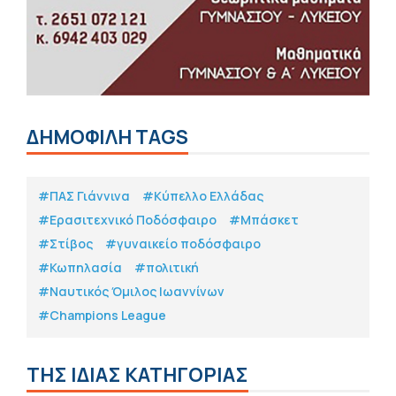
ΔΗΜΟΦΙΛΗ TAGS
#ΠΑΣ Γιάννινα
#Κύπελλο Ελλάδας
#Eρασιτεχνικό Ποδόσφαιρο
#Μπάσκετ
#Στίβος
#γυναικείο ποδόσφαιρο
#Κωπηλασία
#πολιτική
#Ναυτικός Όμιλος Ιωαννίνων
#Champions League
ΤΗΣ ΙΔΙΑΣ ΚΑΤΗΓΟΡΙΑΣ