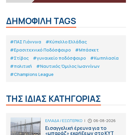
ΔΗΜΟΦΙΛΗ TAGS
#ΠΑΣ Γιάννινα
#Κύπελλο Ελλάδας
#Eρασιτεχνικό Ποδόσφαιρο
#Μπάσκετ
#Στίβος
#γυναικείο ποδόσφαιρο
#Κωπηλασία
#πολιτική
#Ναυτικός Όμιλος Ιωαννίνων
#Champions League
ΤΗΣ ΙΔΙΑΣ ΚΑΤΗΓΟΡΙΑΣ
ΕΛΛΑΔΑ / ΕΞΩΤΕΡΙΚΟ
|
06-08-2026
Εισαγγελική έρευνα για το
«μπαράζ» εκρήξεων στο ΚΥΤ