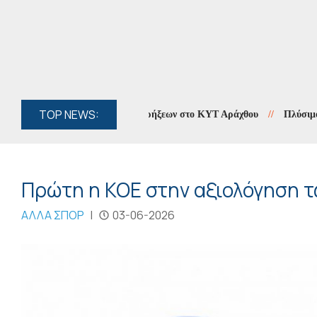
TOP NEWS:
 έρευνα για το «μπαράζ» εκρήξεων στο ΚΥΤ Αράχθου
//
Πλύσιμο πεζοδ
Πρώτη η ΚΟΕ στην αξιολόγηση τ
ΑΛΛΑ ΣΠΟΡ
|
03-06-2026