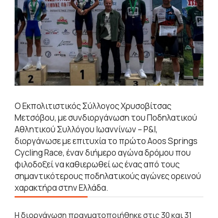
Ο Εκπολιτιστικός Σύλλογος Χρυσοβίτσας
Μετσόβου, με συνδιοργάνωση του Ποδηλατικού
Αθλητικού Συλλόγου Ιωαννίνων – P&I,
διοργάνωσε με επιτυχία το πρώτο Aoos Springs
Cycling Race, έναν διήμερο αγώνα δρόμου που
φιλοδοξεί να καθιερωθεί ως ένας από τους
σημαντικότερους ποδηλατικούς αγώνες ορεινού
χαρακτήρα στην Ελλάδα.
Η διοργάνωση πραγματοποιήθηκε στις 30 και 31