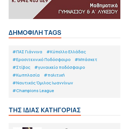
ΔΗΜΟΦΙΛΗ TAGS
#ΠΑΣ Γιάννινα
#Κύπελλο Ελλάδας
#Eρασιτεχνικό Ποδόσφαιρο
#Μπάσκετ
#Στίβος
#γυναικείο ποδόσφαιρο
#Κωπηλασία
#πολιτική
#Ναυτικός Όμιλος Ιωαννίνων
#Champions League
ΤΗΣ ΙΔΙΑΣ ΚΑΤΗΓΟΡΙΑΣ