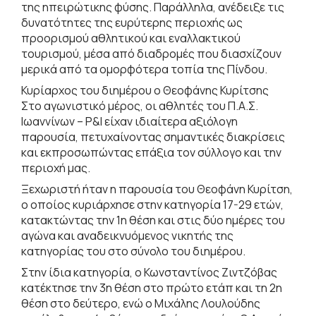
της ηπειρώτικης φύσης. Παράλληλα, ανέδειξε τις
δυνατότητες της ευρύτερης περιοχής ως
προορισμού αθλητικού και εναλλακτικού
τουρισμού, μέσα από διαδρομές που διασχίζουν
μερικά από τα ομορφότερα τοπία της Πίνδου.
Κυρίαρχος του διημέρου ο Θεοφάνης Κυρίτσης
Στο αγωνιστικό μέρος, οι αθλητές του Π.Α.Σ.
Ιωαννίνων – P&I είχαν ιδιαίτερα αξιόλογη
παρουσία, πετυχαίνοντας σημαντικές διακρίσεις
και εκπροσωπώντας επάξια τον σύλλογο και την
περιοχή μας.
Ξεχωριστή ήταν η παρουσία του Θεοφάνη Κυρίτση,
ο οποίος κυριάρχησε στην κατηγορία 17-29 ετών,
κατακτώντας την 1η θέση και στις δύο ημέρες του
αγώνα και αναδεικνυόμενος νικητής της
κατηγορίας του στο σύνολο του διημέρου.
Στην ίδια κατηγορία, ο Κωνσταντίνος Ζιντζόβας
κατέκτησε την 3η θέση στο πρώτο ετάπ και τη 2η
θέση στο δεύτερο, ενώ ο Μιχάλης Λουλούδης