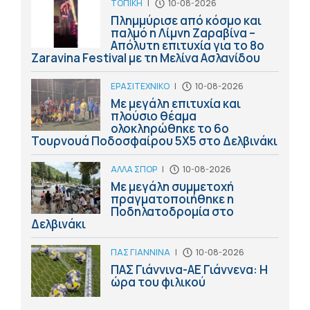
ΤΟΠΙΚΗ
|
10-08-2026
Πλημμύρισε από κόσμο και
παλμό η Λίμνη Ζαραβίνα –
Απόλυτη επιτυχία για το 8ο
Zaravina Festival με τη Μελίνα Ασλανίδου
ΕΡΑΣΙΤΕΧΝΙΚΟ
|
10-08-2026
Με μεγάλη επιτυχία και
πλούσιο θέαμα
ολοκληρώθηκε το 6ο
Τουρνουά Ποδοσφαίρου 5Χ5 στο Δελβινάκι
ΑΛΛΑ ΣΠΟΡ
|
10-08-2026
Με μεγάλη συμμετοχή
πραγματοποιήθηκε η
Ποδηλατοδρομία στο
Δελβινάκι
ΠΑΣ ΓΙΑΝΝΙΝΑ
|
10-08-2026
ΠΑΣ Γιάννινα-ΑΕ Γιάννενα: Η
ώρα του φιλικού