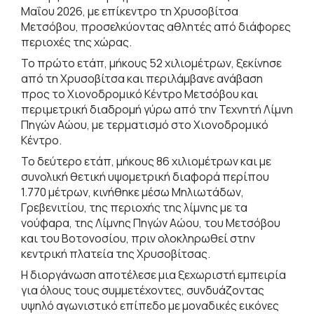
Μαΐου 2026, με επίκεντρο τη Χρυσοβίτσα
Μετσόβου, προσελκύοντας αθλητές από διάφορες
περιοχές της χώρας.
Το πρώτο ετάπ, μήκους 52 χιλιομέτρων, ξεκίνησε
από τη Χρυσοβίτσα και περιλάμβανε ανάβαση
προς το Χιονοδρομικό Κέντρο Μετσόβου και
περιμετρική διαδρομή γύρω από την Τεχνητή Λίμνη
Πηγών Αώου, με τερματισμό στο Χιονοδρομικό
Κέντρο.
Το δεύτερο ετάπ, μήκους 86 χιλιομέτρων και με
συνολική θετική υψομετρική διαφορά περίπου
1.770 μέτρων, κινήθηκε μέσω Μηλιωτάδων,
Γρεβενιτίου, της περιοχής της λίμνης με τα
νούφαρα, της Λίμνης Πηγών Αώου, του Μετσόβου
και του Βοτονοσίου, πριν ολοκληρωθεί στην
κεντρική πλατεία της Χρυσοβίτσας.
Η διοργάνωση αποτέλεσε μια ξεχωριστή εμπειρία
για όλους τους συμμετέχοντες, συνδυάζοντας
υψηλό αγωνιστικό επίπεδο με μοναδικές εικόνες