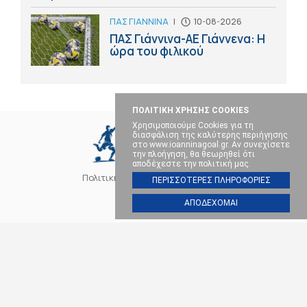
ΠΑΣ ΓΙΑΝΝΙΝΑ
|
10-08-2026
ΠΑΣ Γιάννινα-ΑΕ Γιάννενα: Η
ώρα του φιλικού
ΠΟΛΙΤΙΚΗ ΧΡΗΣΗΣ COOKIES
Χρησιμοποιούμε Cookies για τη
διασφάλιση της καλύτερης περιήγησης
στο www.ioanninagoal.gr. Αν συνεχίσετε
την πλοήγηση, θα θεωρηθεί ότι
αποδέχεστε την πολιτική μας.
Πολιτική Cookies
Επικοινωνία
ΠΕΡΙΣΣΟΤΕΡΕΣ ΠΛΗΡΟΦΟΡΙΕΣ
ΑΠΟΔΕΧΟΜΑΙ
SOCIAL MEDIA
ΠΑΣ ΓΙΑΝΝΙΝΑ
ΠΟΔΟΣΦΑΙΡΟ
ΜΠΑΣΚΕΤ
ΒΟΛΕΪ
ΧΑΝΤΜΠΟΛ
ΑΛΛΑ ΣΠΟΡ
ΕΠΙΚΑΙΡΟΤΗΤΑ