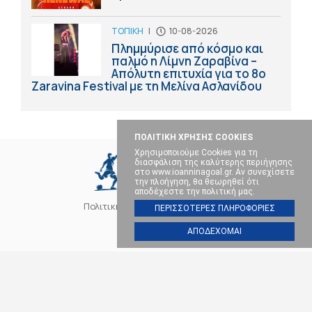
ΤΟΠΙΚΗ
|
10-08-2026
Πλημμύρισε από κόσμο και
παλμό η Λίμνη Ζαραβίνα –
Απόλυτη επιτυχία για το 8ο
Zaravina Festival με τη Μελίνα Ασλανίδου
ΠΟΛΙΤΙΚΗ ΧΡΗΣΗΣ COOKIES
Χρησιμοποιούμε Cookies για τη
διασφάλιση της καλύτερης περιήγησης
στο www.ioanninagoal.gr. Αν συνεχίσετε
την πλοήγηση, θα θεωρηθεί ότι
αποδέχεστε την πολιτική μας.
Πολιτική Cookies
Επικοινωνία
ΠΕΡΙΣΣΟΤΕΡΕΣ ΠΛΗΡΟΦΟΡΙΕΣ
ΑΠΟΔΕΧΟΜΑΙ
SOCIAL MEDIA
ΠΑΣ ΓΙΑΝΝΙΝΑ
ΠΟΔΟΣΦΑΙΡΟ
ΜΠΑΣΚΕΤ
ΒΟΛΕΪ
ΧΑΝΤΜΠΟΛ