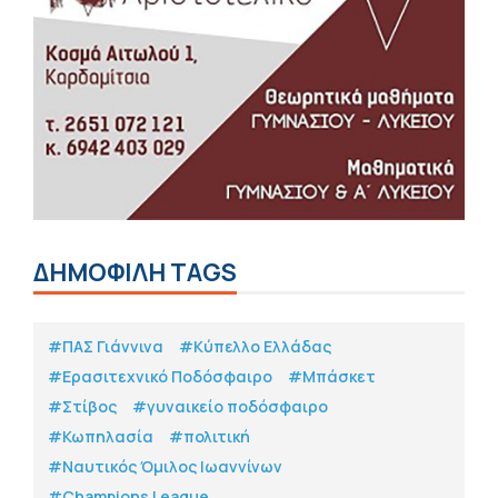
ΔΗΜΟΦΙΛΗ TAGS
#ΠΑΣ Γιάννινα
#Κύπελλο Ελλάδας
#Eρασιτεχνικό Ποδόσφαιρο
#Μπάσκετ
#Στίβος
#γυναικείο ποδόσφαιρο
#Κωπηλασία
#πολιτική
#Ναυτικός Όμιλος Ιωαννίνων
#Champions League