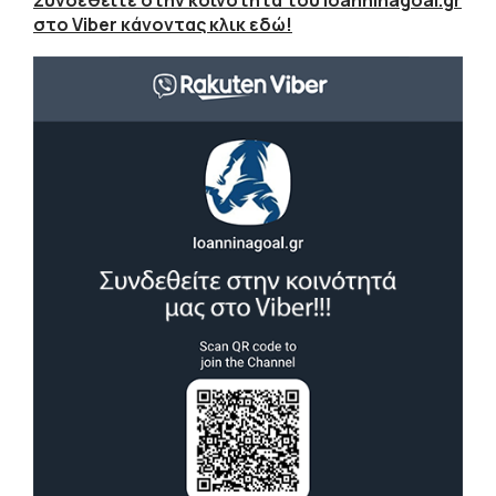
στο Viber κάνοντας κλικ εδώ!