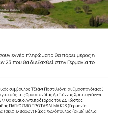
σουν εννέα πληρώματα θα πάρει μέρος η
 23 που θα διεξαχθεί στην Γερμανία το
νικός σύμβουλος Τζιάνι Ποστιλιόνε, οι Ομοσπονδιακοί
 γιατρός της Ομοσπονδίας Δρ Γιάννης Χριστογιάννης
9/7 θα είναι ο Αντιπρόεδρος του ΔΣ Κώστας
μάδας ΠΑΓΚΟΣΜΙΟ ΠΡΩΤΑΘΛΗΜΑ Κ23 (Γερμανία
ς (σκιφ ελ βαρών) Νίκος Χωλόπουλος (σκιφ) Βάλια