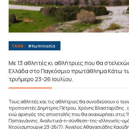
TAGS:
#Κωπηλασία
Με 13 αθλητές κι αθλήτριες που θα στελεχώ
Ελλάδα στο Παγκόσμιο πρωτάθλημα Κάτω των
τριήμερο 23-26 Ιουλίου.
Τους αθλητές και τις αθλήτριες θα συνοδεύσουν ο τεχ
προπονητές Δημήτρης Πέτρου, Χρόνης Βλασταρίδης , ο
ενώ αρχηγός της αποστολής που θα αναχωρήσει στις 1
Παπαγιάννης. Αναλυτικά-η-σύνθεση-της-ελληνικής-ο
Ντούισμπουργκ 23-26/7): Άγγελος Αθανασιάδης Καούδη