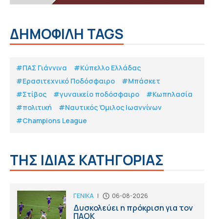
ΔΗΜΟΦΙΛΗ TAGS
#ΠΑΣ Γιάννινα
#Κύπελλο Ελλάδας
#Eρασιτεχνικό Ποδόσφαιρο
#Μπάσκετ
#Στίβος
#γυναικείο ποδόσφαιρο
#Κωπηλασία
#πολιτική
#Ναυτικός Όμιλος Ιωαννίνων
#Champions League
ΤΗΣ ΙΔΙΑΣ ΚΑΤΗΓΟΡΙΑΣ
ΓΕΝΙΚΑ
|
06-08-2026
Δυσκολεύει η πρόκριση για τον
ΠΑΟΚ