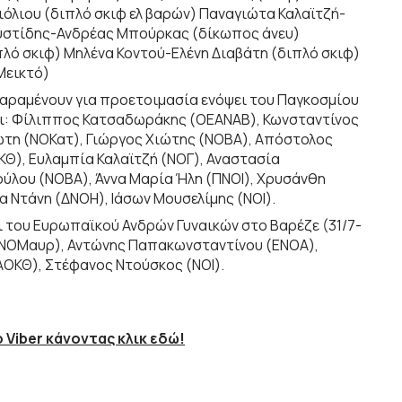
όλιου (διπλό σκιφ ελ βαρών) Παναγιώτα Καλαϊτζή-
υστίδης-Ανδρέας Μπούρκας (δίκωπος άνευ)
ό σκιφ) Μηλένα Κοντού-Ελένη Διαβάτη (διπλό σκιφ)
Μεικτό)
αραμένουν για προετοιμασία ενόψει του Παγκοσμίου
ι: Φίλιππος Κατσαδωράκης (ΟΕΑΝΑΒ), Κωνσταντίνος
ώτη (ΝΟΚατ), Γιώργος Χιώτης (ΝΟΒΑ), Απόστολος
Θ), Ευλαμπία Καλαϊτζή (ΝΟΓ), Αναστασία
λου (ΝΟΒΑ), Άννα Μαρία Ήλη (ΠΝΟΙ), Χρυσάνθη
α Ντάνη (ΔΝΟΗ), Ιάσων Μουσελίμης (ΝΟΙ).
ι του Ευρωπαϊκού Ανδρών Γυναικών στο Βαρέζε (31/7-
 (ΝΟΜαυρ), Αντώνης Παπακωνσταντίνου (ΕΝΟΑ),
ΑΟΚΘ), Στέφανος Ντούσκος (ΝΟΙ).
 Viber κάνοντας κλικ εδώ!