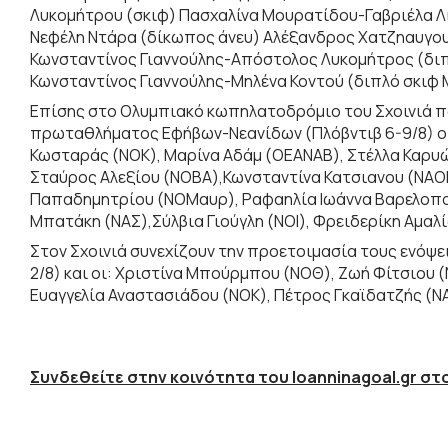
Λυκομήτρου (σκιφ) Πασχαλίνα Μουρατίδου-Γαβριέλα Λι
Νεφέλη Ντάρα (δίκωπος άνευ) Αλέξανδρος Χατζηαυγο
Κωνσταντίνος Γιαννούλης-Απόστολος Λυκομήτρος (διπλ
Κωνσταντίνος Γιαννούλης-Μηλένα Κοντού (διπλό σκιφ 
Επίσης στο Ολυμπιακό κωπηλατοδρόμιο του Σχοινιά π
πρωταθλήματος Εφήβων-Νεανίδων (Πλόβντιβ 6-9/8) ο
Κωσταράς (ΝΟΚ), Μαρίνα Αδάμ (ΟΕΑΝΑΒ), Στέλλα Καρυ
Σταύρος Αλεξίου (ΝΟΒΑ),Κωνσταντίνα Κατσιανου (ΝΑΟΚ
Παπαδημητρίου (ΝΟΜαυρ), Ραφαηλία Ιωάννα Βαρελοπού
Μπατάκη (ΝΑΣ),Σύλβια Γιούγλη (ΝΟΙ), Φρειδερίκη Αμαλί
Στον Σχοινιά συνεχίζουν την προετοιμασία τους ενόψε
2/8) και οι: Χριστίνα Μπούρμπου (ΝΟΘ), Ζωή Φίτσιου
Ευαγγελία Αναστασιάδου (ΝΟΚ), Πέτρος Γκαϊδατζής (Ν
Συνδεθείτε στην κοινότητα του Ioanninagoal.gr στο