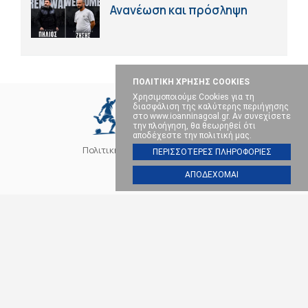
Ανανέωση και πρόσληψη
ΠΟΛΙΤΙΚΗ ΧΡΗΣΗΣ COOKIES
Χρησιμοποιούμε Cookies για τη
διασφάλιση της καλύτερης περιήγησης
στο www.ioanninagoal.gr. Αν συνεχίσετε
την πλοήγηση, θα θεωρηθεί ότι
αποδέχεστε την πολιτική μας.
Πολιτική Cookies
Επικοινωνία
ΠΕΡΙΣΣΟΤΕΡΕΣ ΠΛΗΡΟΦΟΡΙΕΣ
ΑΠΟΔΕΧΟΜΑΙ
SOCIAL MEDIA
ΠΑΣ ΓΙΑΝΝΙΝΑ
ΠΟΔΟΣΦΑΙΡΟ
ΜΠΑΣΚΕΤ
ΒΟΛΕΪ
ΧΑΝΤΜΠΟΛ
ΑΛΛΑ ΣΠΟΡ
ΕΠΙΚΑΙΡΟΤΗΤΑ
Ioanninagoal.gr || Sports News || Αθλητικό portal στα Ιωάννινα, Copyright ©