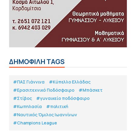
ΔΗΜΟΦΙΛΗ TAGS
#ΠΑΣ Γιάννινα
#Κύπελλο Ελλάδας
#Eρασιτεχνικό Ποδόσφαιρο
#Μπάσκετ
#Στίβος
#γυναικείο ποδόσφαιρο
#Κωπηλασία
#πολιτική
#Ναυτικός Όμιλος Ιωαννίνων
#Champions League