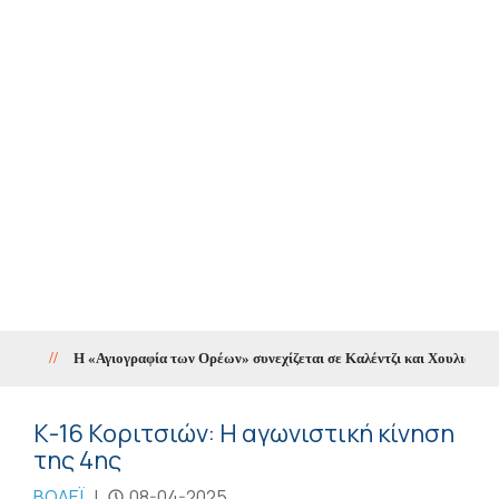
//
Η «Αγιογραφία των Ορέων» συνεχίζεται σε Καλέντζι και Χουλιαράδες
Κ-16 Κοριτσιών: Η αγωνιστική κίνηση
της 4ης
ΒΟΛΕΪ
|
08-04-2025