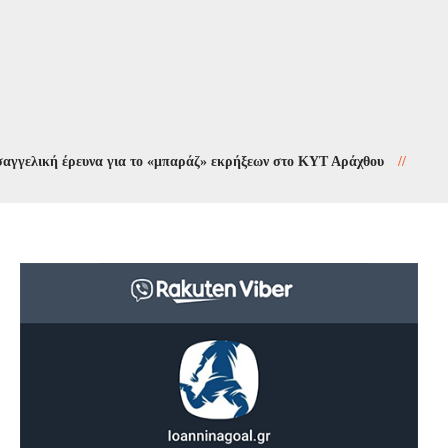
κή έρευνα για το «μπαράζ» εκρήξεων στο ΚΥΤ Αράχθου
//
Πλύσιμο πεζ