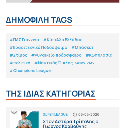
ΔΗΜΟΦΙΛΗ TAGS
#ΠΑΣ Γιάννινα
#Κύπελλο Ελλάδας
#Eρασιτεχνικό Ποδόσφαιρο
#Μπάσκετ
#Στίβος
#γυναικείο ποδόσφαιρο
#Κωπηλασία
#πολιτική
#Ναυτικός Όμιλος Ιωαννίνων
#Champions League
ΤΗΣ ΙΔΙΑΣ ΚΑΤΗΓΟΡΙΑΣ
SUPER LEAGUE
|
06-08-2026
Στον Αστέρα Τρίπολης ο
Γιώργος Καρβούνης