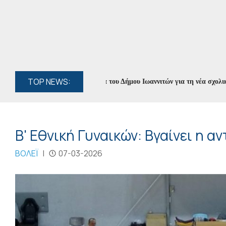
TOP NEWS:
ρη εξέλιξη η προετοιμασία του Δήμου Ιωαννιτών για τη νέα σχολική χρονι
Β' Εθνική Γυναικών: Βγαίνει η α
ΒΟΛΕΪ
|
07-03-2026