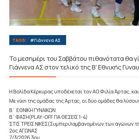
TAGS:
#Γιάννενα ΑΣ
Το μεσημέρι του Σαββάτου πιθανότατα θα γί
Γιάννενα ΑΣ στον τελικό της Β' Εθνικής Γυναι
Η Βολίδα Κέρκυρας υποδέχεται τον ΑΟ Φιλία Άρτας, και 
Με νίκη της ομάδας της Άρτας, οι δύο ομάδες θα λύσου
Β΄ ΕΘΝΙΚΗ ΓΥΝΑΙΚΩΝ
Β΄ΦΑΣΗ(PLAY-OFF ΓΙΑ ΘΕΣΕΙΣ 1-4)
ΣΤΙΣ ΤΡΕΙΣ ΝΙΚΕΣ(Συμπεριλαμβανομένων των αγώνων 
2ος ΑΓΩΝΑΣ
7/3/2026 3ου