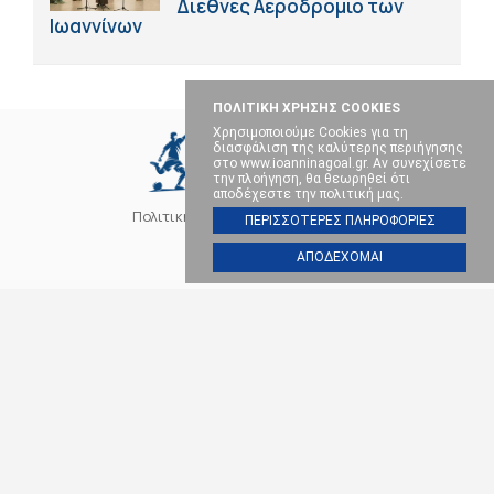
Διεθνές Αεροδρόμιο των
Ιωαννίνων
ΠΟΛΙΤΙΚΗ ΧΡΗΣΗΣ COOKIES
Χρησιμοποιούμε Cookies για τη
διασφάλιση της καλύτερης περιήγησης
στο www.ioanninagoal.gr. Αν συνεχίσετε
την πλοήγηση, θα θεωρηθεί ότι
αποδέχεστε την πολιτική μας.
Πολιτική Cookies
Επικοινωνία
ΠΕΡΙΣΣΟΤΕΡΕΣ ΠΛΗΡΟΦΟΡΙΕΣ
ΑΠΟΔΕΧΟΜΑΙ
SOCIAL MEDIA
ΠΑΣ ΓΙΑΝΝΙΝΑ
ΠΟΔΟΣΦΑΙΡΟ
ΜΠΑΣΚΕΤ
ΒΟΛΕΪ
ΧΑΝΤΜΠΟΛ
ΑΛΛΑ ΣΠΟΡ
ΕΠΙΚΑΙΡΟΤΗΤΑ
Ioanninagoal.gr || Sports News || Αθλητικό portal στα Ιωάννινα, Copyright ©
2026, All rights reserved.