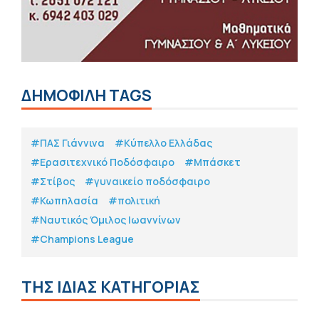
ΔΗΜΟΦΙΛΗ TAGS
#ΠΑΣ Γιάννινα
#Κύπελλο Ελλάδας
#Eρασιτεχνικό Ποδόσφαιρο
#Μπάσκετ
#Στίβος
#γυναικείο ποδόσφαιρο
#Κωπηλασία
#πολιτική
#Ναυτικός Όμιλος Ιωαννίνων
#Champions League
ΤΗΣ ΙΔΙΑΣ ΚΑΤΗΓΟΡΙΑΣ