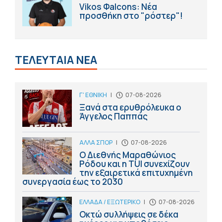
Vikos Φalcons: Νέα
προσθήκη στο "ρόστερ"!
ΤΕΛΕΥΤΑΙΑ ΝΕΑ
Γ' ΕΘΝΙΚΗ
|
07-08-2026
Ξανά στα ερυθρόλευκα ο
Άγγελος Παππάς
ΑΛΛΑ ΣΠΟΡ
|
07-08-2026
Ο Διεθνής Μαραθώνιος
Ρόδου και η TUI συνεχίζουν
την εξαιρετικά επιτυχημένη
συνεργασία έως το 2030
ΕΛΛΑΔΑ / ΕΞΩΤΕΡΙΚΟ
|
07-08-2026
Οκτώ συλλήψεις σε δέκα