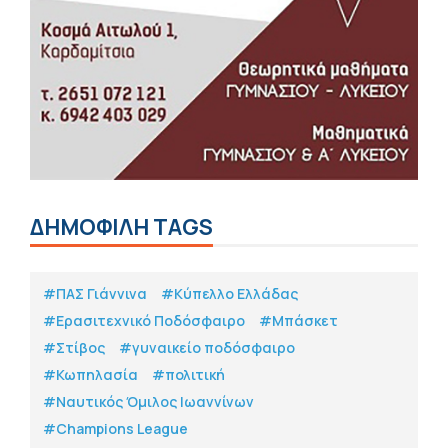
ΔΗΜΟΦΙΛΗ TAGS
#ΠΑΣ Γιάννινα
#Κύπελλο Ελλάδας
#Eρασιτεχνικό Ποδόσφαιρο
#Μπάσκετ
#Στίβος
#γυναικείο ποδόσφαιρο
#Κωπηλασία
#πολιτική
#Ναυτικός Όμιλος Ιωαννίνων
#Champions League