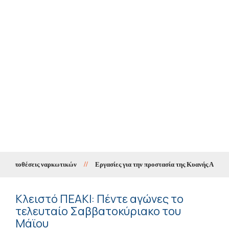
 υποθέσεις ναρκωτικών
//
Εργασίες για την προστασία της Κυανής Ακτής μέσ
Κλειστό ΠΕΑΚΙ: Πέντε αγώνες το
τελευταίο Σαββατοκύριακο του
Μάϊου