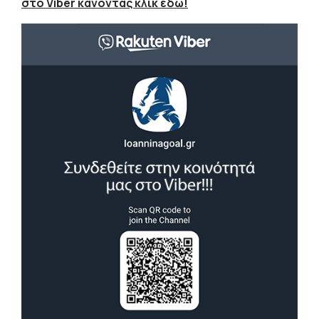
στο Viber κάνοντας κλικ εδώ!